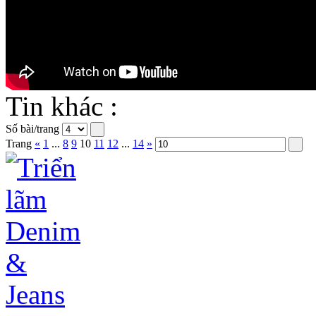
Tin khác :
Số bài/trang
Trang
«
1
...
8
9
10
11
12
...
14
»