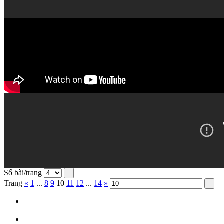
Số bài/trang
Trang
«
1
...
8
9
10
11
12
...
14
»