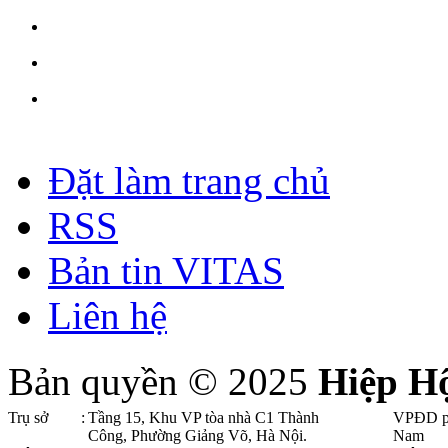
Đặt làm trang chủ
RSS
Bản tin VITAS
Liên hệ
Bản quyền © 2025
Hiệp H
Trụ sở
:
Tầng 15, Khu VP tòa nhà C1 Thành
VPĐD p
Công, Phường Giảng Võ, Hà Nội .
Nam