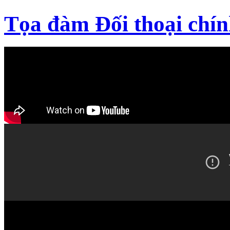
Tọa đàm Đối thoại chín