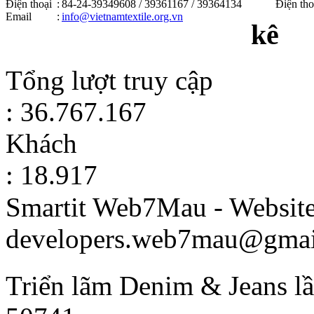
Điện thoại
:
84-24-39349608 / 39361167 / 39364134
Điện tho
Email
:
info@vietnamtextile.org.vn
kê
Tổng lượt truy cập
: 36.767.167
Khách
: 18.917
Smartit Web7Mau - Websit
developers.web7mau@gmai
Triển lãm Denim & Jeans lầ