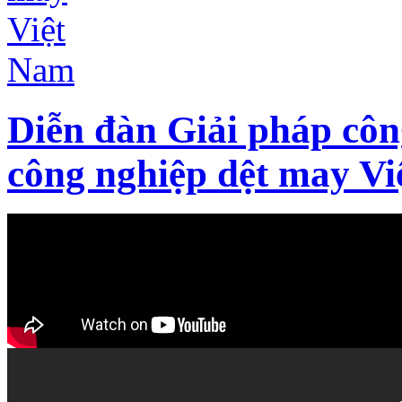
Diễn đàn Giải pháp côn
công nghiệp dệt may V