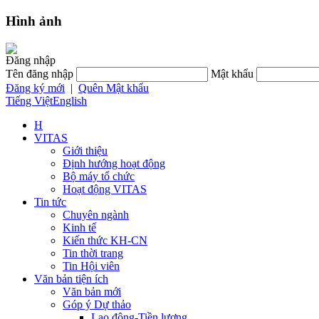
Hình ảnh
Đăng nhập
Tên đăng nhập
Mật khẩu
Đăng ký mới
|
Quên Mật khẩu
Tiếng Việt
English
H
VITAS
Giới thiệu
Định hướng hoạt động
Bộ máy tổ chức
Hoạt động VITAS
Tin tức
Chuyên ngành
Kinh tế
Kiến thức KH-CN
Tin thời trang
Tin Hội viên
Văn bản tiện ích
Văn bản mới
Góp ý Dự thảo
Lao động-Tiền lương