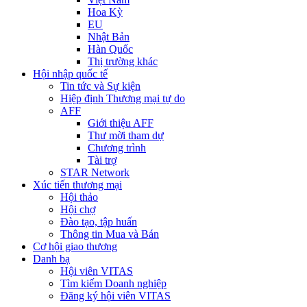
Hoa Kỳ
EU
Nhật Bản
Hàn Quốc
Thị trường khác
Hội nhập quốc tế
Tin tức và Sự kiện
Hiệp định Thương mại tự do
AFF
Giới thiệu AFF
Thư mời tham dự
Chương trình
Tài trợ
STAR Network
Xúc tiến thương mại
Hội thảo
Hội chợ
Đào tạo, tập huấn
Thông tin Mua và Bán
Cơ hội giao thương
Danh bạ
Hội viên VITAS
Tìm kiếm Doanh nghiệp
Đăng ký hội viên VITAS