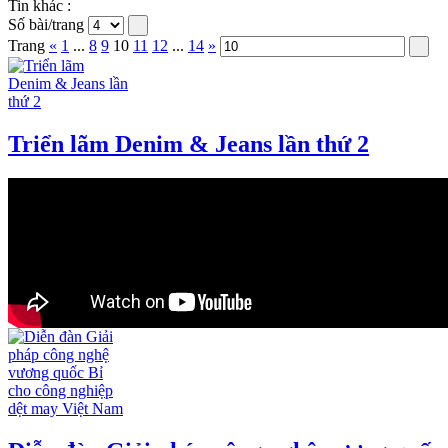
Tin khác :
Số bài/trang
Trang
«
1
...
8
9
10
11
12
...
14
»
Triển lãm Denim & Jeans lần thứ 2