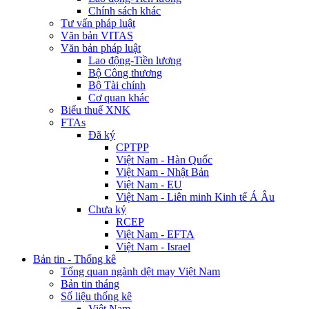
Chính sách khác
Tư vấn pháp luật
Văn bản VITAS
Văn bản pháp luật
Lao động-Tiền lương
Bộ Công thương
Bộ Tài chính
Cơ quan khác
Biểu thuế XNK
FTAs
Đã ký
CPTPP
Việt Nam - Hàn Quốc
Việt Nam - Nhật Bản
Việt Nam - EU
Việt Nam - Liên minh Kinh tế Á Âu
Chưa ký
RCEP
Việt Nam - EFTA
Việt Nam - Israel
Bản tin - Thống kê
Tổng quan ngành dệt may Việt Nam
Bản tin tháng
Số liệu thống kê
Việt Nam