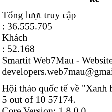
Tổng lượt truy cập
: 36.555.705
Khách
: 52.168
Smartit Web7Mau - Websit
developers.web7mau@gmai
Hội thảo quốc tế về "Xanh
5
out of
10
57174
.
Core Version: 1.8.0.0