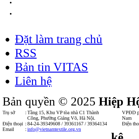
Đặt làm trang chủ
RSS
Bản tin VITAS
Liên hệ
Bản quyền © 2025
Hiệp H
Trụ sở
:
Tầng 15, Khu VP tòa nhà C1 Thành
VPĐD p
Công, Phường Giảng Võ, Hà Nội .
Nam
Điện thoại
:
84-24-39349608 / 39361167 / 39364134
Điện tho
Email
:
info@vietnamtextile.org.vn
kê