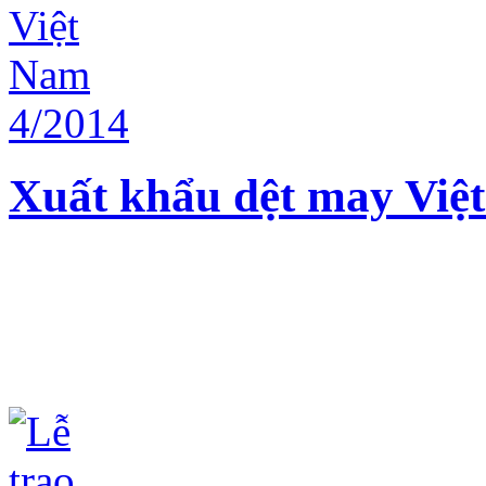
Xuất khẩu dệt may Việ