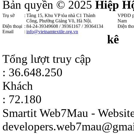
Bản quyền © 2025
Hiệp H
Trụ sở
:
Tầng 15, Khu VP tòa nhà C1 Thành
VPĐD p
Công, Phường Giảng Võ, Hà Nội .
Nam
Điện thoại
:
84-24-39349608 / 39361167 / 39364134
Điện tho
Email
:
info@vietnamtextile.org.vn
kê
Tổng lượt truy cập
: 36.648.250
Khách
: 72.180
Smartit Web7Mau - Websit
developers.web7mau@gmai