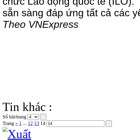
chức Lao động quốc tế (ILO). "
sẵn sàng đáp ứng tất cả các y
Theo VNExpress
Tin khác :
Số bài/trang
Trang
«
1
...
12
13
14