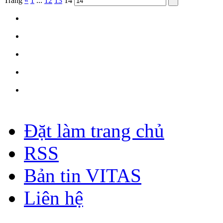
Trang
«
1
...
12
13
14
Đặt làm trang chủ
RSS
Bản tin VITAS
Liên hệ