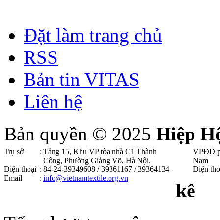
Đặt làm trang chủ
RSS
Bản tin VITAS
Liên hệ
Bản quyền © 2025
Hiệp H
Trụ sở
:
Tầng 15, Khu VP tòa nhà C1 Thành
VPĐD p
Công, Phường Giảng Võ, Hà Nội .
Nam
Điện thoại
:
84-24-39349608 / 39361167 / 39364134
Điện tho
Email
:
info@vietnamtextile.org.vn
kê