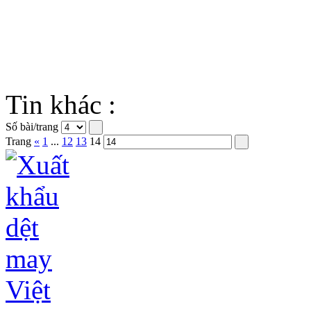
Tin khác :
Số bài/trang
Trang
«
1
...
12
13
14