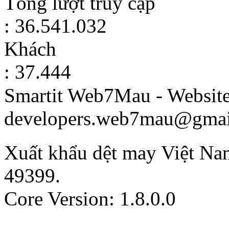
Tổng lượt truy cập
: 36.541.032
Khách
: 37.444
Smartit Web7Mau - Websit
developers.web7mau@gmai
Xuất khẩu dệt may Việt Na
49399
.
Core Version: 1.8.0.0