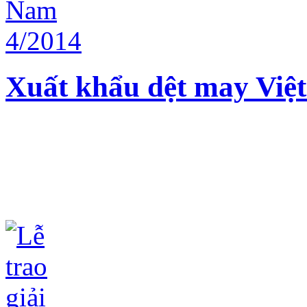
Xuất khẩu dệt may Việ