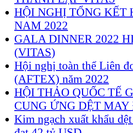
HỘI NGHỊ TỔNG KẾT 
NAM 2022
GALA DINNER 2022 H
(VITAS)
Hội nghị toàn thể Liên
(AFTEX) năm 2022
HỘI THẢO QUỐC TẾ G
CUNG ỨNG DỆT MAY 
Kim ngạch xuất khẩu dệ
đạt 42 tỷ USD