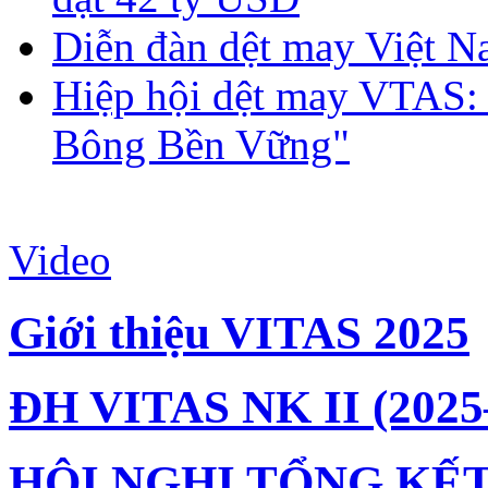
Diễn đàn dệt may Việt N
Hiệp hội dệt may VTAS:
Bông Bền Vững"
Video
Giới thiệu VITAS 2025
ĐH VITAS NK II (2025
HỘI NGHỊ TỔNG KẾT