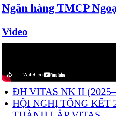
Ngân hàng TMCP Ngoạ
Video
ĐH VITAS NK II (2025–
HỘI NGHỊ TỔNG KẾT 
THÀNH LẬP VITAS