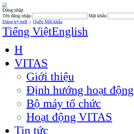
Đăng nhập
Tên đăng nhập
Mật khẩu
Đăng ký mới
|
Quên Mật khẩu
Tiếng Việt
English
H
VITAS
Giới thiệu
Định hướng hoạt động
Bộ máy tổ chức
Hoạt động VITAS
Tin tức