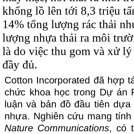
khổng
lồ
lên
tới
8,3
triệu
tấ
14%
tổng
lượng
rác
thải
nh
lượng
nhựa
thải
ra
môi
trư
là do
việc
thu
gom
và xử
lý
đầy
đủ.
Cotton
Incorporated
đã
hợp
t
chức
khoa
học
trong
Dự
án
luận
và
bản
đồ
đầu
tiên
dựa
nhựa.
Nghiên
cứu
mang
tín
Nature
Communications
,
có