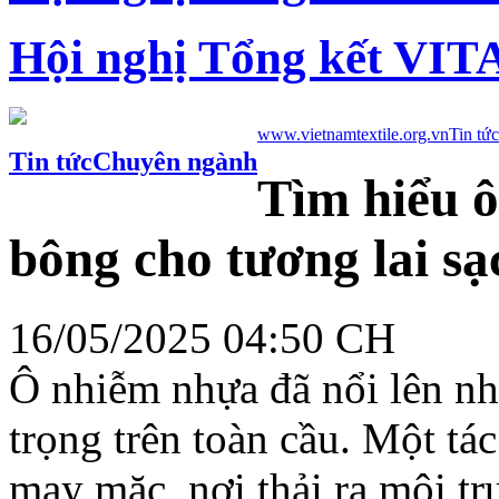
Hội nghị Tổng kết VIT
www.vietnamtextile.org.vn
Tin tức
Tin tức
Chuyên ngành
Tìm hiểu 
bông cho tương lai s
16/05/2025 04:50 CH
Ô
nhiễm
nhựa
đã
nổi
lên
n
trọng
trên
toàn
cầu.
Một
tác
may
mặc,
nơi
thải
ra
môi
tr