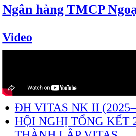
Ngân hàng TMCP Ngoạ
Video
ĐH VITAS NK II (2025–
HỘI NGHỊ TỔNG KẾT 
THÀNH LẬP VITAS