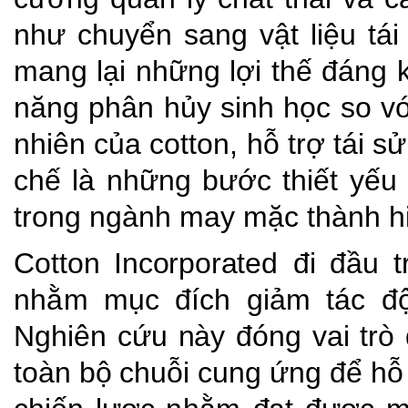
như chuyển sang vật liệu tái 
mang lại những lợi thế đáng k
năng phân hủy sinh học so vớ
nhiên của cotton, hỗ trợ tái s
chế là những bước thiết yếu 
trong ngành may mặc thành hi
Cotton
Incorporated
đi
đầu
t
nhằm
mục
đích
giảm
tác đ
Nghiên
cứu
này
đóng
vai
trò
toàn
bộ
chuỗi
cung
ứng
để
hỗ