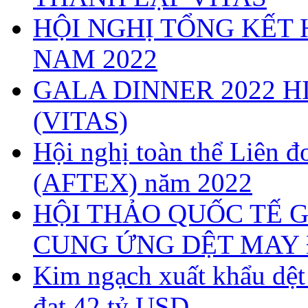
HỘI NGHỊ TỔNG KẾT 
NAM 2022
GALA DINNER 2022 H
(VITAS)
Hội nghị toàn thể Liên
(AFTEX) năm 2022
HỘI THẢO QUỐC TẾ G
CUNG ỨNG DỆT MAY 
Kim ngạch xuất khẩu dệ
đạt 42 tỷ USD