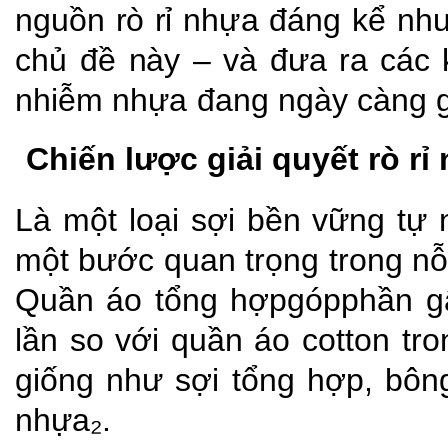
nguồn
rò
rỉ
nhựa
đáng
kể
nh
chủ
đề
này
–
và
đưa
ra
các
nhiễm
nhựa đang
ngày càng 
Chiến lược giải quyết rò rỉ
Là một loại sợi bền vững tự 
một bước quan trọng trong nỗ
Quần áo tổng hợpgópphần gâ
lần so với quần áo cotton tr
giống như sợi tổng hợp, bông
nhựa₂.