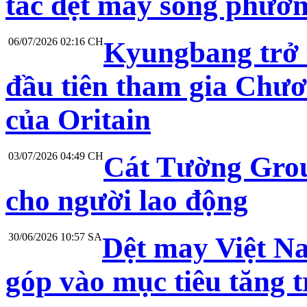
tác dệt may song phươ
06/07/2026 02:16 CH
Kyungbang trở 
đầu tiên tham gia Chươ
của Oritain
03/07/2026 04:49 CH
Cát Tường Grou
cho người lao động
30/06/2026 10:57 SA
Dệt may Việt Na
góp vào mục tiêu tăng t