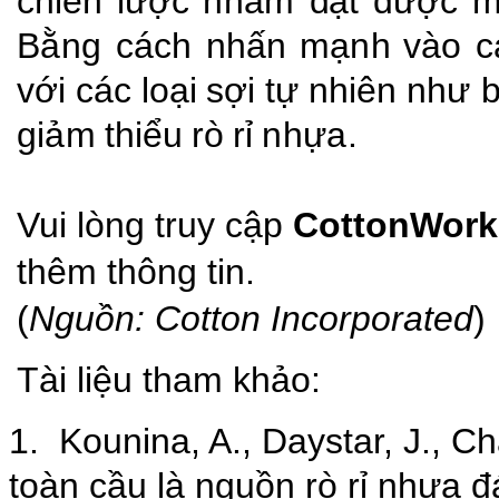
chiến
lược
nhằm
đạt
được m
Bằng
cách
nhấn
mạnh
vào
c
với
các
loại
sợi
tự
nhiên
như
b
giảm
thiểu
rò
rỉ
nhựa.
Vui lòng truy cập
CottonWor
thêm thông tin.
(
Nguồn: Cotton Incorporated
)
Tài liệu tham khảo:
1.
Kounina, A., Daystar, J., 
toàn cầu là nguồn rò rỉ nhựa 