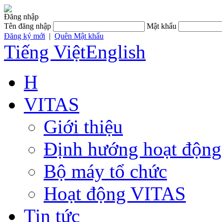
Đăng nhập
Tên đăng nhập
Mật khẩu
Đăng ký mới
|
Quên Mật khẩu
Tiếng Việt
English
H
VITAS
Giới thiệu
Định hướng hoạt động
Bộ máy tổ chức
Hoạt động VITAS
Tin tức