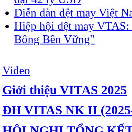
Diễn đàn dệt may Việt N
Hiệp hội dệt may VTAS:
Bông Bền Vững"
Video
Giới thiệu VITAS 2025
ĐH VITAS NK II (2025
HỘI NGHỊ TỔNG KẾT