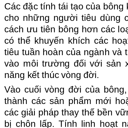
Các
đặc
tính
tái
tạo
của
bông
cho
những
người
tiêu
dùng
cách
ưu
tiên bông hơn các
lo
có
thể khuyến khích các ho
tiêu tuần
hoàn
của
ngành
và 
vào
môi
trường
đối
với
sản
năng
kết
thúc
vòng
đời.
Vào cuối vòng đời của bông,
thành các sản phẩm mới ho
các giải pháp thay thế bền vữ
bị chôn lấp. Tính linh hoạt