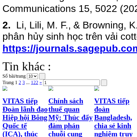
Communications 15, 5022 (202
2.
Li, Lili,
M.
F.,
& Browning, K
phân
hủy sinh
học
trên
vải co
https://journals.sagepub.c
Tin khác :
Số bài/trang
Trang
1
2
3
...
122
»
VITAS tiếp
Chính sách
VITAS tiếp
Đoàn lãnh đạo
thuế quan
đoàn
Hiệp hội Bông
Mỹ: Thúc đẩy
Bangladesh,
Quốc tế
đàm phán
chia sẻ kinh
(ICA), thúc
chuỗi cung
nghiệm truy