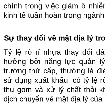
chính trong việc giảm ô nhi
kinh tế tuần hoàn trong ngàn
Sự thay đổi về mặt địa lý tr
Tỷ
lệ
rò
rỉ
nhựa
thay
đổi
đá
hưởng
bởi
năng
lực
quản
lý
trường
thứ
cấp,
thường là đ
sử
dụng xuất
khẩu,
có
tỷ lệ
r
thu
gom
và xử
lý
chất
thải
k
dịch
chuyển
về
mặt
địa
lý của