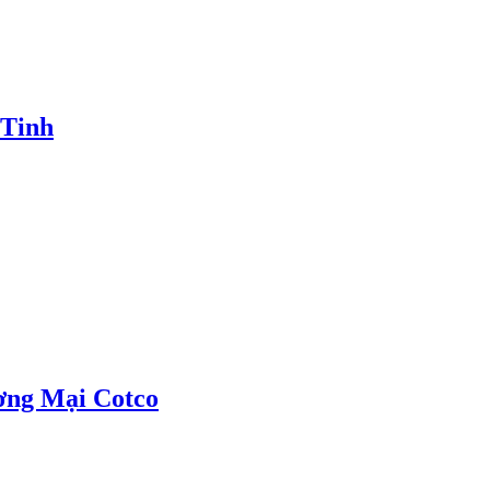
 Tinh
ơng Mại Cotco