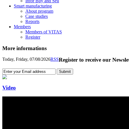
Infor Buy and Sell
Smart manufacturing
About program
Case studies
Reports
Members
Members of VITAS
Register
More informations
Today, Friday, 07/08/2026
RSS
Register to receive our Newsle
Video