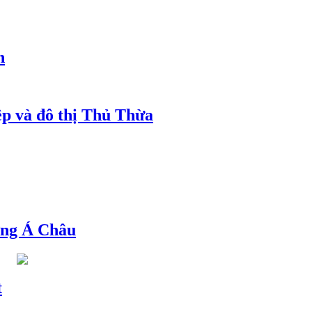
h
ệp và đô thị Thủ Thừa
ng Á Châu
t