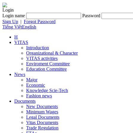
Login
Login name
Password
Sign Up
|
Forgot Password
Tiếng Việt
English
H
VITAS
Introduction
Organizational & Character
VITAS activities
Enviroment Committee
Education Committee
News
Major
Economic
Knowledge Scie-Tech
Fashion news
Documents
New Documents
Minimum Wages
Legal Documents
Vitas Documents
Trade Regulation