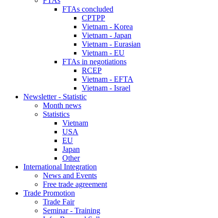
FTAs
FTAs concluded
CPTPP
Vietnam - Korea
Vietnam - Japan
Vietnam - Eurasian
Vietnam - EU
FTAs in negotiations
RCEP
Vietnam - EFTA
Vietnam - Israel
Newsletter - Statistic
Month news
Statistics
Vietnam
USA
EU
Japan
Other
International Integration
News and Events
Free trade agreement
Trade Promotion
Trade Fair
Seminar - Training