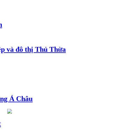
h
ệp và đô thị Thủ Thừa
ng Á Châu
t