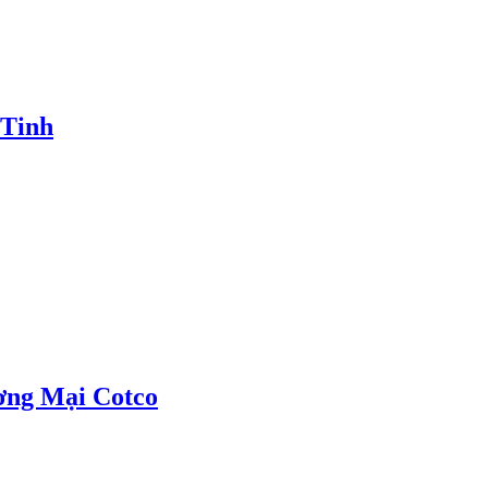
 Tinh
ơng Mại Cotco