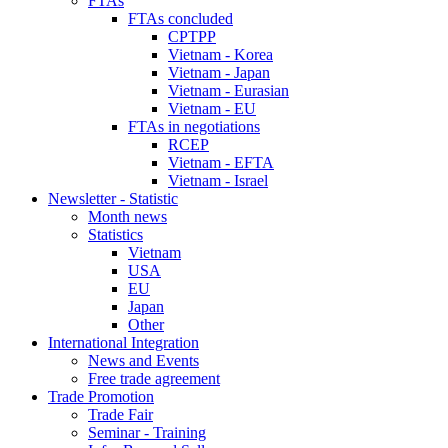
FTAs
FTAs concluded
CPTPP
Vietnam - Korea
Vietnam - Japan
Vietnam - Eurasian
Vietnam - EU
FTAs in negotiations
RCEP
Vietnam - EFTA
Vietnam - Israel
Newsletter - Statistic
Month news
Statistics
Vietnam
USA
EU
Japan
Other
International Integration
News and Events
Free trade agreement
Trade Promotion
Trade Fair
Seminar - Training