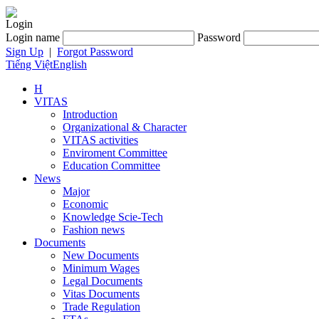
Login
Login name
Password
Sign Up
|
Forgot Password
Tiếng Việt
English
H
VITAS
Introduction
Organizational & Character
VITAS activities
Enviroment Committee
Education Committee
News
Major
Economic
Knowledge Scie-Tech
Fashion news
Documents
New Documents
Minimum Wages
Legal Documents
Vitas Documents
Trade Regulation