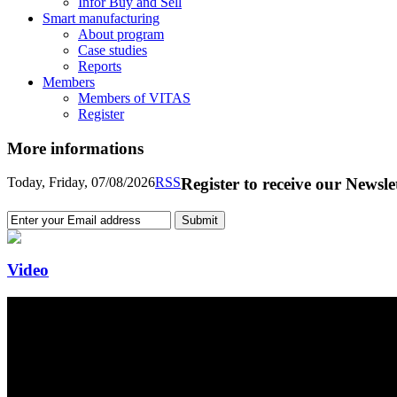
Infor Buy and Sell
Smart manufacturing
About program
Case studies
Reports
Members
Members of VITAS
Register
More informations
Today, Friday, 07/08/2026
RSS
Register to receive our Newsle
Video