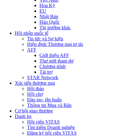
Hoa Kỳ
EU
Nhật Bản
Hàn Quốc
Thị trường khác
Hội nhập quốc tế
Tin tức và Sự kiện
Hiệp định Thương mại tự do
AFF
Giới thiệu AFF
Thư mời tham dự
Chương trình
Tài trợ
STAR Network
Xúc tiến thương mại
Hội thảo
Hội chợ
Đào tạo, tập huấn
Thông tin Mua và Bán
Cơ hội giao thương
Danh bạ
Hội viên VITAS
Tìm kiếm Doanh nghiệp
Đăng ký hội viên VITAS