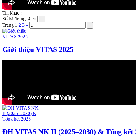
Tin khác :
Số bài/trang
Trang
1
2
3
»
Giới thiệu VITAS 2025
ĐH VITAS NK II (2025–2030) & Tổng kết 