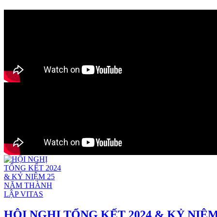
HỘI NGHỊ TỔNG KẾT 2024 & KỶ NIỆ