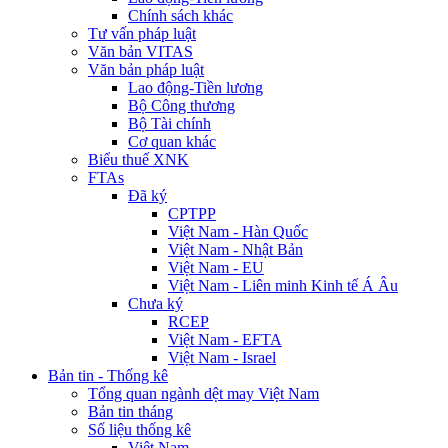
Chính sách khác
Tư vấn pháp luật
Văn bản VITAS
Văn bản pháp luật
Lao động-Tiền lương
Bộ Công thương
Bộ Tài chính
Cơ quan khác
Biểu thuế XNK
FTAs
Đã ký
CPTPP
Việt Nam - Hàn Quốc
Việt Nam - Nhật Bản
Việt Nam - EU
Việt Nam - Liên minh Kinh tế Á Âu
Chưa ký
RCEP
Việt Nam - EFTA
Việt Nam - Israel
Bản tin - Thống kê
Tổng quan ngành dệt may Việt Nam
Bản tin tháng
Số liệu thống kê
Việt Nam