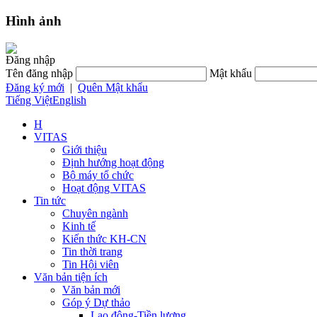
Hình ảnh
Đăng nhập
Tên đăng nhập
Mật khẩu
Đăng ký mới
|
Quên Mật khẩu
Tiếng Việt
English
H
VITAS
Giới thiệu
Định hướng hoạt động
Bộ máy tổ chức
Hoạt động VITAS
Tin tức
Chuyên ngành
Kinh tế
Kiến thức KH-CN
Tin thời trang
Tin Hội viên
Văn bản tiện ích
Văn bản mới
Góp ý Dự thảo
Lao động-Tiền lương