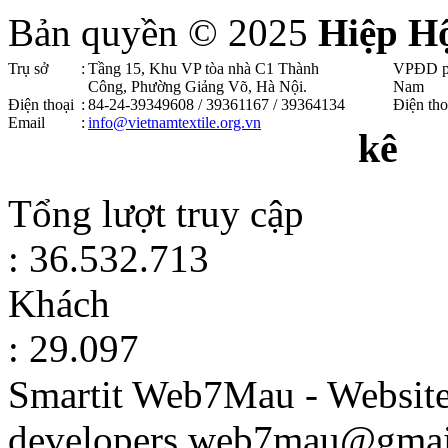
Bản quyền © 2025
Hiệp H
Trụ sở
:
Tầng 15, Khu VP tòa nhà C1 Thành
VPĐD p
Công, Phường Giảng Võ, Hà Nội .
Nam
Điện thoại
:
84-24-39349608 / 39361167 / 39364134
Điện tho
Email
:
info@vietnamtextile.org.vn
kê
Tổng lượt truy cập
: 36.532.713
Khách
: 29.097
Smartit Web7Mau - Websit
developers.web7mau@gmai