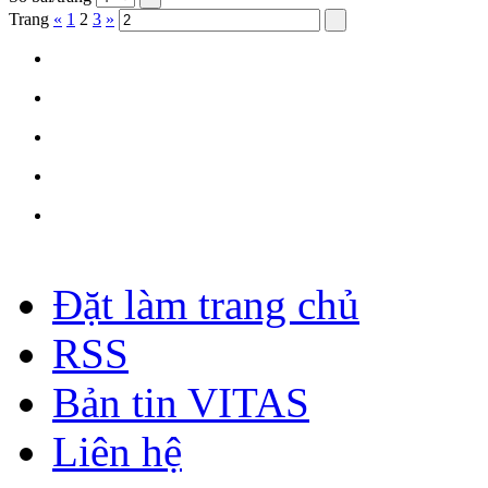
Trang
«
1
2
3
»
Đặt làm trang chủ
RSS
Bản tin VITAS
Liên hệ