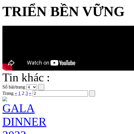
TRIỂN BỀN VỮNG
Tin khác :
Số bài/trang
Trang
«
1
2
3
»