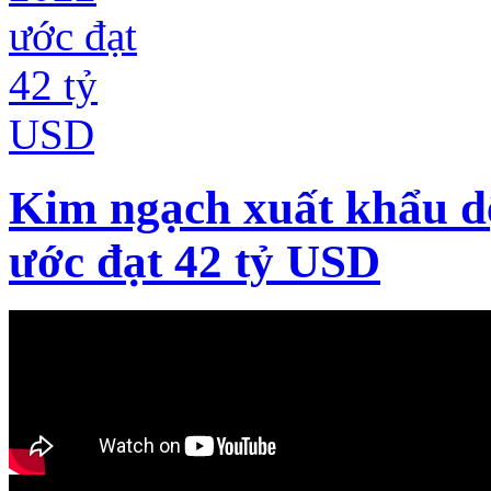
Kim ngạch xuất khẩu d
ước đạt 42 tỷ USD