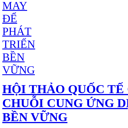
HỘI THẢO QUỐC TẾ 
CHUỖI CUNG ỨNG D
BỀN VỮNG