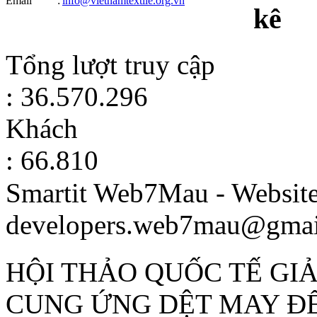
Email
:
info@vietnamtextile.org.vn
kê
Tổng lượt truy cập
: 36.570.296
Khách
: 66.810
Smartit Web7Mau - Websit
developers.web7mau@gmai
HỘI THẢO QUỐC TẾ GI
CUNG ỨNG DỆT MAY ĐỂ