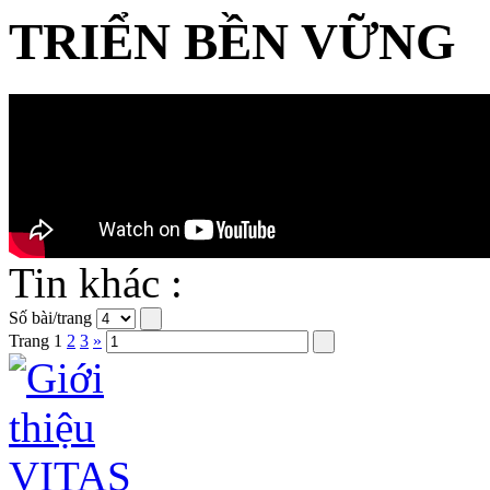
TRIỂN BỀN VỮNG
Tin khác :
Số bài/trang
Trang
1
2
3
»