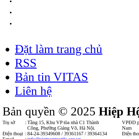
Đặt làm trang chủ
RSS
Bản tin VITAS
Liên hệ
Bản quyền © 2025
Hiệp H
Trụ sở
:
Tầng 15, Khu VP tòa nhà C1 Thành
VPĐD p
Công, Phường Giảng Võ, Hà Nội .
Nam
Điện thoại
:
84-24-39349608 / 39361167 / 39364134
Điện tho