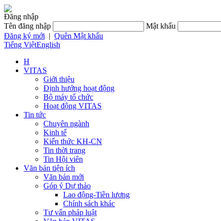
Đăng nhập
Tên đăng nhập
Mật khẩu
Đăng ký mới
|
Quên Mật khẩu
Tiếng Việt
English
H
VITAS
Giới thiệu
Định hướng hoạt động
Bộ máy tổ chức
Hoạt động VITAS
Tin tức
Chuyên ngành
Kinh tế
Kiến thức KH-CN
Tin thời trang
Tin Hội viên
Văn bản tiện ích
Văn bản mới
Góp ý Dự thảo
Lao động-Tiền lương
Chính sách khác
Tư vấn pháp luật