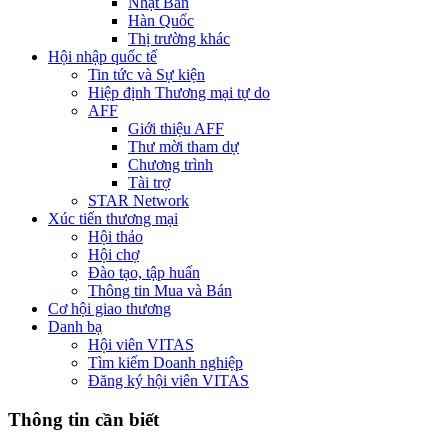
Nhật Bản
Hàn Quốc
Thị trường khác
Hội nhập quốc tế
Tin tức và Sự kiện
Hiệp định Thương mại tự do
AFF
Giới thiệu AFF
Thư mời tham dự
Chương trình
Tài trợ
STAR Network
Xúc tiến thương mại
Hội thảo
Hội chợ
Đào tạo, tập huấn
Thông tin Mua và Bán
Cơ hội giao thương
Danh bạ
Hội viên VITAS
Tìm kiếm Doanh nghiệp
Đăng ký hội viên VITAS
Thông tin cần biết