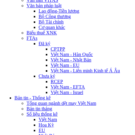
Văn bản VITAS
Văn bản pháp luật
Lao động-Tiền lương
Bộ Công thương
Bộ Tài chính
Cơ quan khác
Biểu thuế XNK
FTAs
Đã ký
CPTPP
Việt Nam - Hàn Quốc
Việt Nam - Nhật Bản
Việt Nam - EU
Việt Nam - Liên minh Kinh tế Á Âu
Chưa ký
RCEP
Việt Nam - EFTA
Việt Nam - Israel
Bản tin - Thống kê
Tổng quan ngành dệt may Việt Nam
Bản tin tháng
Số liệu thống kê
Việt Nam
Hoa Kỳ
EU