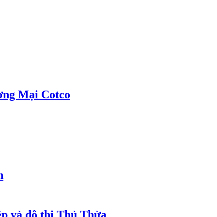
ơng Mại Cotco
h
ệp và đô thị Thủ Thừa