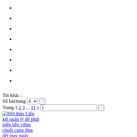
Tin khác :
Số bài/trang
Trang
1
2
3
...
11
»