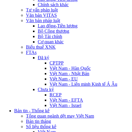
Chính sách khác
Tư vấn pháp luật
Văn bản VITAS
Văn bản pháp luật
Lao động-Tiền lương
Bộ Công thương
Bộ Tài chính
Cơ quan khác
Biểu thuế XNK
FTAs
Đã ký
CPTPP
Việt Nam - Hàn Quốc
Việt Nam - Nhật Bản
Việt Nam - EU
Việt Nam - Liên minh Kinh tế Á Âu
Chưa ký
RCEP
Việt Nam - EFTA
Việt Nam - Israel
Bản tin - Thống kê
Tổng quan ngành dệt may Việt Nam
Bản tin tháng
Số liệu thống kê
Việt Nam