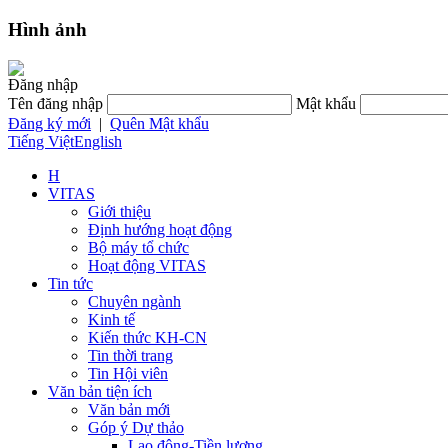
Hình ảnh
Đăng nhập
Tên đăng nhập
Mật khẩu
Đăng ký mới
|
Quên Mật khẩu
Tiếng Việt
English
H
VITAS
Giới thiệu
Định hướng hoạt động
Bộ máy tổ chức
Hoạt động VITAS
Tin tức
Chuyên ngành
Kinh tế
Kiến thức KH-CN
Tin thời trang
Tin Hội viên
Văn bản tiện ích
Văn bản mới
Góp ý Dự thảo
Lao động-Tiền lương