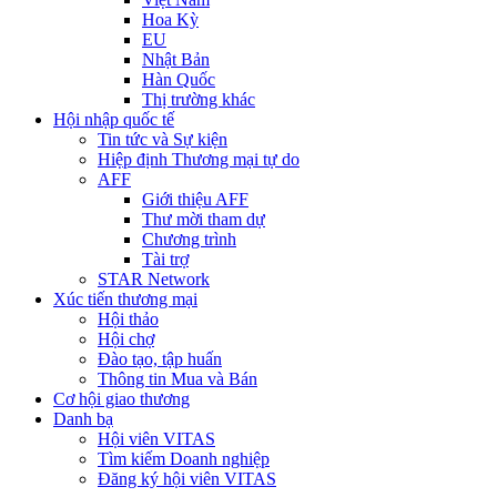
Hoa Kỳ
EU
Nhật Bản
Hàn Quốc
Thị trường khác
Hội nhập quốc tế
Tin tức và Sự kiện
Hiệp định Thương mại tự do
AFF
Giới thiệu AFF
Thư mời tham dự
Chương trình
Tài trợ
STAR Network
Xúc tiến thương mại
Hội thảo
Hội chợ
Đào tạo, tập huấn
Thông tin Mua và Bán
Cơ hội giao thương
Danh bạ
Hội viên VITAS
Tìm kiếm Doanh nghiệp
Đăng ký hội viên VITAS