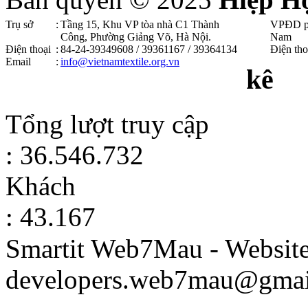
Trụ sở
:
Tầng 15, Khu VP tòa nhà C1 Thành
VPĐD p
Công, Phường Giảng Võ, Hà Nội .
Nam
Điện thoại
:
84-24-39349608 / 39361167 / 39364134
Điện tho
Email
:
info@vietnamtextile.org.vn
kê
Tổng lượt truy cập
: 36.546.732
Khách
: 43.167
Smartit Web7Mau - Websit
developers.web7mau@gmai