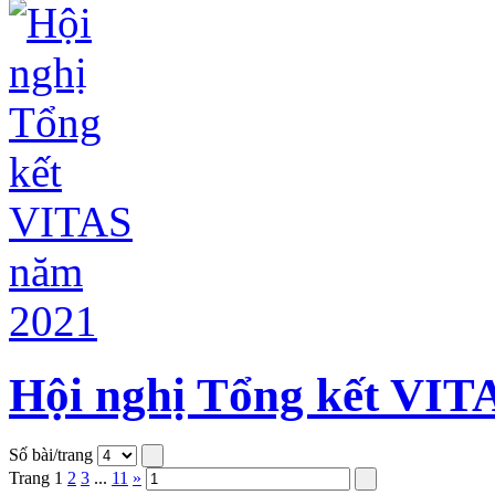
Hội nghị Tổng kết VIT
Số bài/trang
Trang
1
2
3
...
11
»