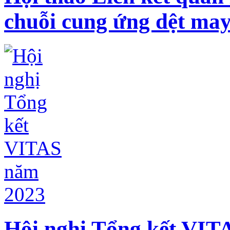
chuỗi cung ứng dệt may
Hội nghị Tổng kết VIT