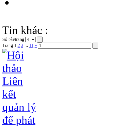
Tin khác :
Số bài/trang
Trang
1
2
3
...
11
»