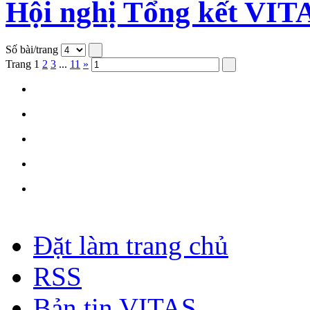
Hội nghị Tổng kết VIT
Số bài/trang
Trang
1
2
3
...
11
»
Đặt làm trang chủ
RSS
Bản tin VITAS