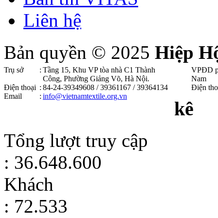
Liên hệ
Bản quyền © 2025
Hiệp H
Trụ sở
:
Tầng 15, Khu VP tòa nhà C1 Thành
VPĐD p
Công, Phường Giảng Võ, Hà Nội .
Nam
Điện thoại
:
84-24-39349608 / 39361167 / 39364134
Điện tho
Email
:
info@vietnamtextile.org.vn
kê
Tổng lượt truy cập
: 36.648.600
Khách
: 72.533