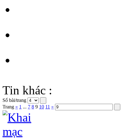
Tin khác :
Số bài/trang
Trang
«
1
...
7
8
9
10
11
»