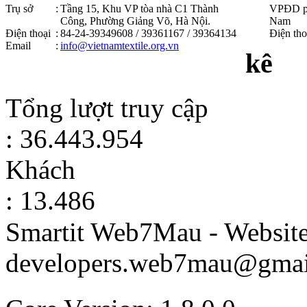
Trụ sở
:
Tầng 15, Khu VP tòa nhà C1 Thành
VPĐD p
Công, Phường Giảng Võ, Hà Nội .
Nam
Điện thoại
:
84-24-39349608 / 39361167 / 39364134
Điện tho
Email
:
info@vietnamtextile.org.vn
kê
Tổng lượt truy cập
: 36.443.954
Khách
: 13.486
Smartit Web7Mau - Websit
developers.web7mau@gmai