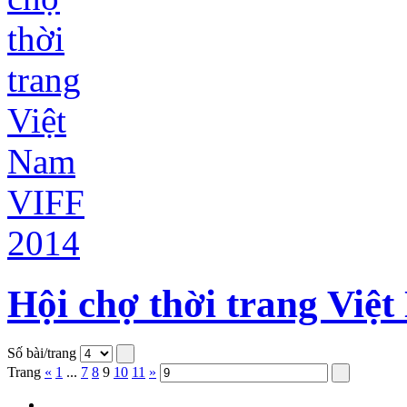
Hội chợ thời trang Việ
Số bài/trang
Trang
«
1
...
7
8
9
10
11
»