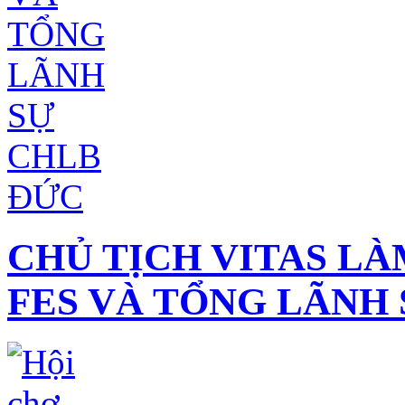
CHỦ TỊCH VITAS LÀ
FES VÀ TỔNG LÃNH