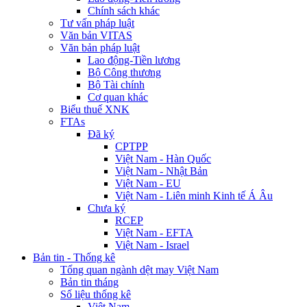
Chính sách khác
Tư vấn pháp luật
Văn bản VITAS
Văn bản pháp luật
Lao động-Tiền lương
Bộ Công thương
Bộ Tài chính
Cơ quan khác
Biểu thuế XNK
FTAs
Đã ký
CPTPP
Việt Nam - Hàn Quốc
Việt Nam - Nhật Bản
Việt Nam - EU
Việt Nam - Liên minh Kinh tế Á Âu
Chưa ký
RCEP
Việt Nam - EFTA
Việt Nam - Israel
Bản tin - Thống kê
Tổng quan ngành dệt may Việt Nam
Bản tin tháng
Số liệu thống kê
Việt Nam