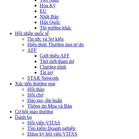
Hoa Kỳ
EU
Nhật Bản
Hàn Quốc
Thị trường khác
Hội nhập quốc tế
Tin tức và Sự kiện
Hiệp định Thương mại tự do
AFF
Giới thiệu AFF
Thư mời tham dự
Chương trình
Tài trợ
STAR Network
Xúc tiến thương mại
Hội thảo
Hội chợ
Đào tạo, tập huấn
Thông tin Mua và Bán
Cơ hội giao thương
Danh bạ
Hội viên VITAS
Tìm kiếm Doanh nghiệp
Đăng ký hội viên VITAS