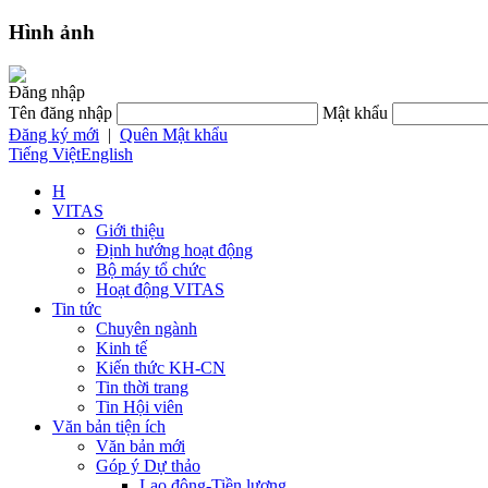
Hình ảnh
Đăng nhập
Tên đăng nhập
Mật khẩu
Đăng ký mới
|
Quên Mật khẩu
Tiếng Việt
English
H
VITAS
Giới thiệu
Định hướng hoạt động
Bộ máy tổ chức
Hoạt động VITAS
Tin tức
Chuyên ngành
Kinh tế
Kiến thức KH-CN
Tin thời trang
Tin Hội viên
Văn bản tiện ích
Văn bản mới
Góp ý Dự thảo
Lao động-Tiền lương