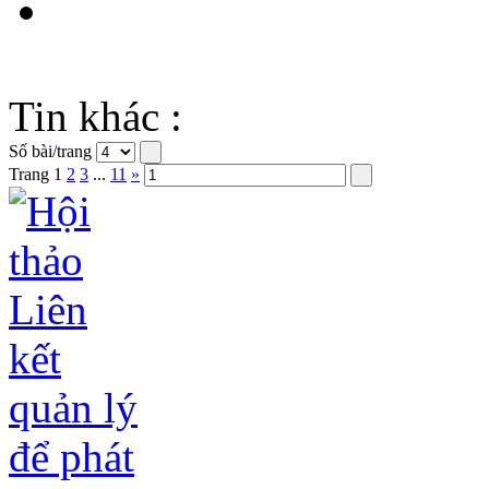
Tin khác :
Số bài/trang
Trang
1
2
3
...
11
»