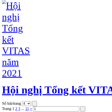
Hội nghị Tổng kết VIT
Số bài/trang
Trang
1
2
3
...
11
»