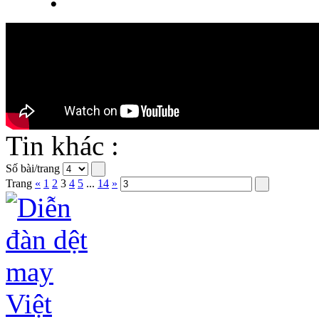
Tin khác :
Số bài/trang
Trang
«
1
2
3
4
5
...
14
»