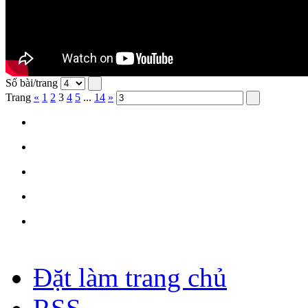
Số bài/trang
Trang
«
1
2
3
4
5
...
14
»
Đặt làm trang chủ