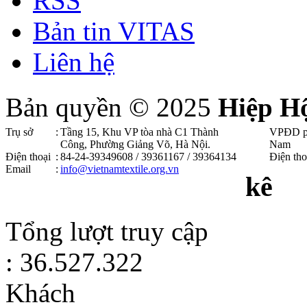
RSS
Bản tin VITAS
Liên hệ
Bản quyền © 2025
Hiệp H
Trụ sở
:
Tầng 15, Khu VP tòa nhà C1 Thành
VPĐD p
Công, Phường Giảng Võ, Hà Nội .
Nam
Điện thoại
:
84-24-39349608 / 39361167 / 39364134
Điện tho
Email
:
info@vietnamtextile.org.vn
kê
Tổng lượt truy cập
: 36.527.322
Khách