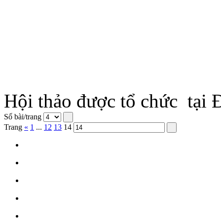
Hội thảo được tổ chức tại
Số bài/trang
Trang
«
1
...
12
13
14