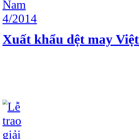
Xuất khẩu dệt may Việ