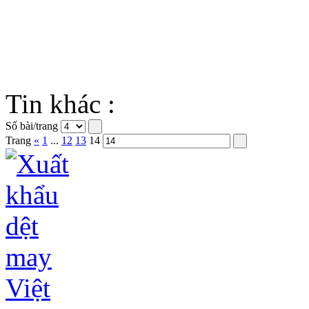
Tin khác :
Số bài/trang
Trang
«
1
...
12
13
14