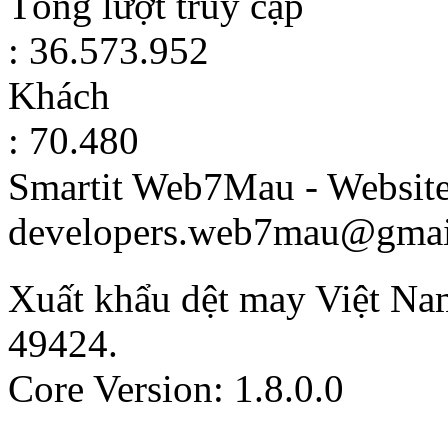
Tổng lượt truy cập
: 36.573.952
Khách
: 70.480
Smartit Web7Mau - Websit
developers.web7mau@gmai
Xuất khẩu dệt may Việt Na
49424
.
Core Version: 1.8.0.0