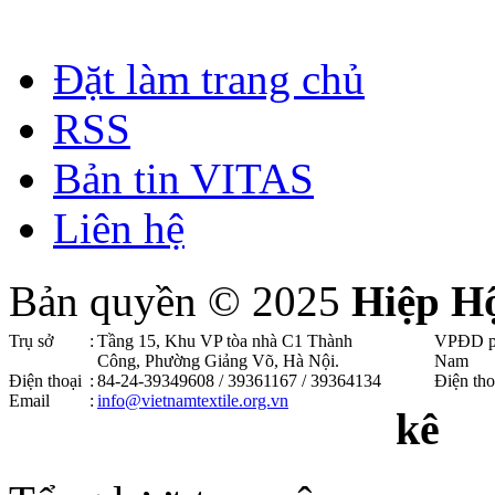
Đặt làm trang chủ
RSS
Bản tin VITAS
Liên hệ
Bản quyền © 2025
Hiệp H
Trụ sở
:
Tầng 15, Khu VP tòa nhà C1 Thành
VPĐD p
Công, Phường Giảng Võ, Hà Nội .
Nam
Điện thoại
:
84-24-39349608 / 39361167 / 39364134
Điện tho
Email
:
info@vietnamtextile.org.vn
kê