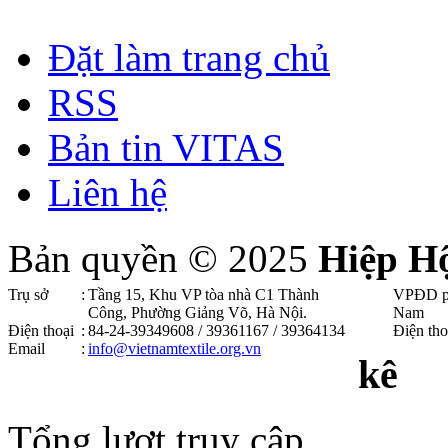
Đặt làm trang chủ
RSS
Bản tin VITAS
Liên hệ
Bản quyền © 2025
Hiệp H
Trụ sở
:
Tầng 15, Khu VP tòa nhà C1 Thành
VPĐD p
Công, Phường Giảng Võ, Hà Nội .
Nam
Điện thoại
:
84-24-39349608 / 39361167 / 39364134
Điện tho
Email
:
info@vietnamtextile.org.vn
kê
Tổng lượt truy cập