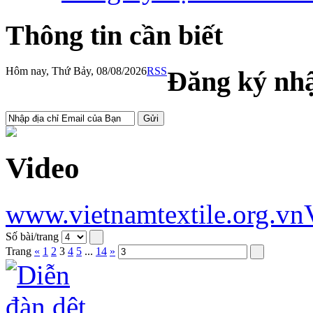
Thông tin cần biết
Hôm nay, Thứ Bảy, 08/08/2026
RSS
Đăng ký nhậ
Video
www.vietnamtextile.org.vn
Số bài/trang
Trang
«
1
2
3
4
5
...
14
»