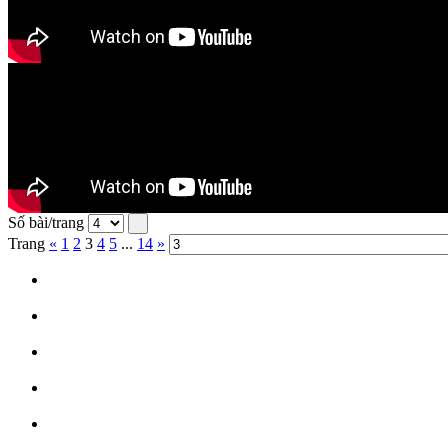
Số bài/trang
Trang
«
1
2
3
4
5
...
14
»