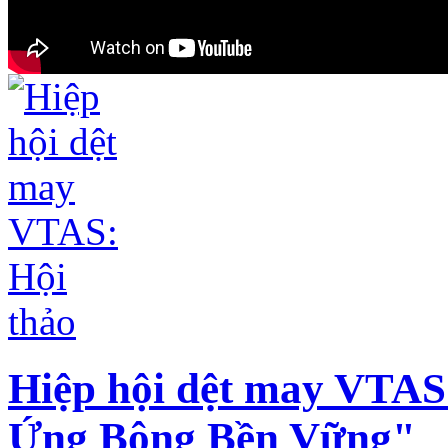
Hiệp hội dệt may VTAS
Ứng Bông Bền Vững"