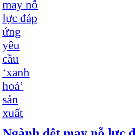
Ngành dệt may nỗ lực đ