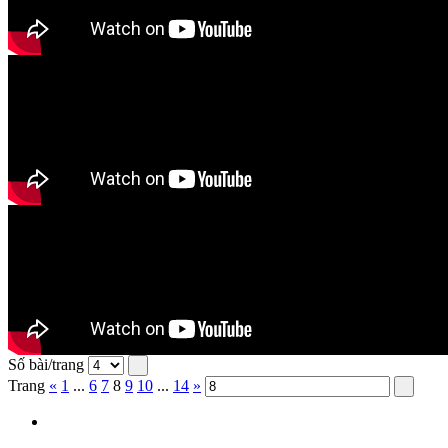
Số bài/trang
Trang
«
1
...
6
7
8
9
10
...
14
»