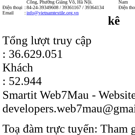
Công, Phường Giảng Võ, Hà Nội .
Nam
Điện thoại
:
84-24-39349608 / 39361167 / 39364134
Điện tho
Email
:
info@vietnamtextile.org.vn
kê
Tổng lượt truy cập
: 36.629.051
Khách
: 52.944
Smartit Web7Mau - Websit
developers.web7mau@gmai
Toạ đàm trực tuyến: Tham 