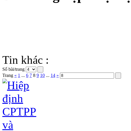
Tin khác :
Số bài/trang
Trang
«
1
...
6
7
8
9
10
...
14
»