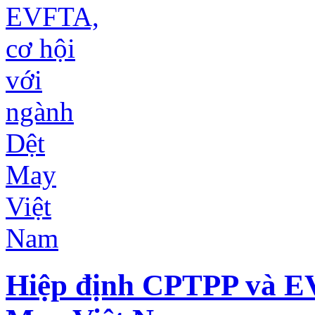
Hiệp định CPTPP và EV