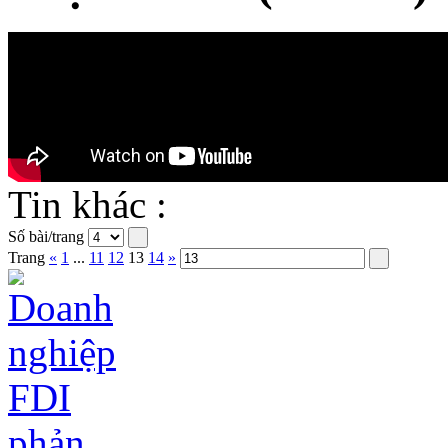
Tin khác :
Số bài/trang
Trang
«
1
...
11
12
13
14
»