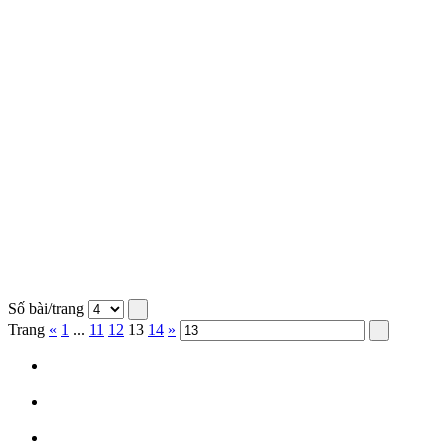
Số bài/trang
Trang
«
1
...
11
12
13
14
»