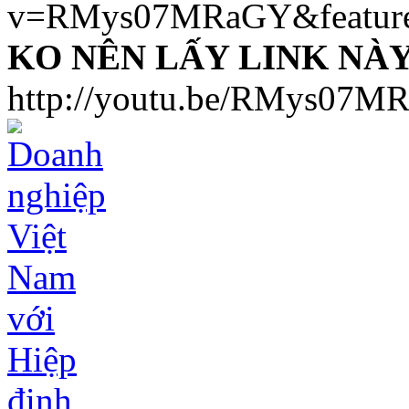
v=RMys07MRaGY&feature
KO NÊN LẤY LINK NÀ
http://youtu.be/RMys07M