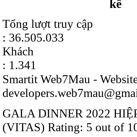
kê
Tổng lượt truy cập
: 36.505.033
Khách
: 1.341
Smartit Web7Mau - Websit
developers.web7mau@gmai
GALA DINNER 2022 HIỆ
(VITAS)
Rating:
5
out of
1