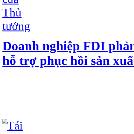
Doanh nghiệp FDI phản 
hỗ trợ phục hồi sản xu