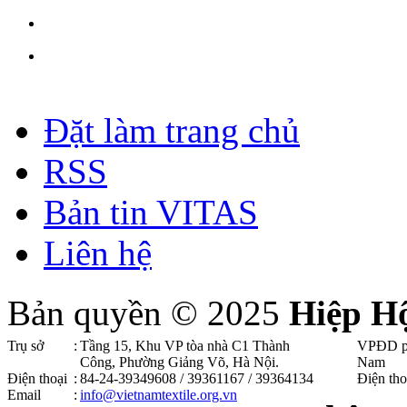
Đặt làm trang chủ
RSS
Bản tin VITAS
Liên hệ
Bản quyền © 2025
Hiệp H
Trụ sở
:
Tầng 15, Khu VP tòa nhà C1 Thành
VPĐD p
Công, Phường Giảng Võ, Hà Nội .
Nam
Điện thoại
:
84-24-39349608 / 39361167 / 39364134
Điện tho
Email
:
info@vietnamtextile.org.vn