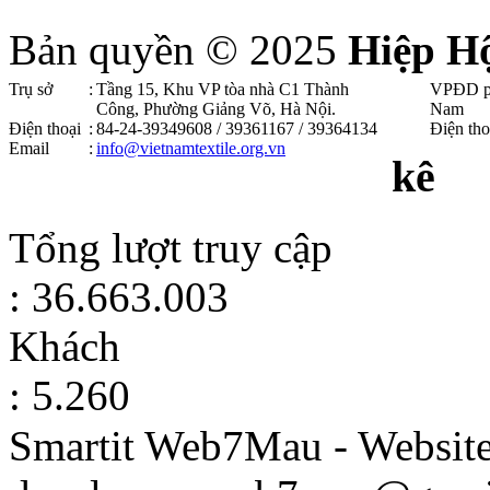
Bản quyền © 2025
Hiệp H
Trụ sở
:
Tầng 15, Khu VP tòa nhà C1 Thành
VPĐD p
Công, Phường Giảng Võ, Hà Nội .
Nam
Điện thoại
:
84-24-39349608 / 39361167 / 39364134
Điện tho
Email
:
info@vietnamtextile.org.vn
kê
Tổng lượt truy cập
: 36.663.003
Khách
: 5.260
Smartit Web7Mau - Websit