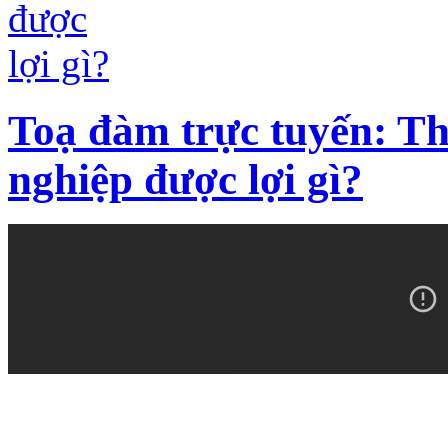
Toạ đàm trực tuyến: T
nghiệp được lợi gì?