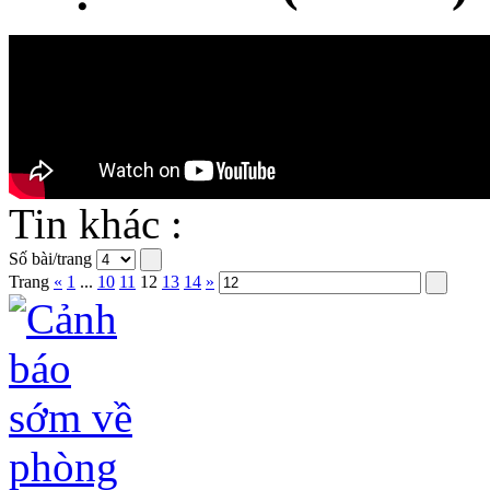
Tin khác :
Số bài/trang
Trang
«
1
...
10
11
12
13
14
»