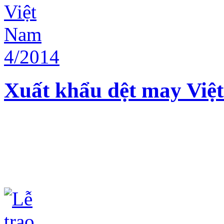
Xuất khẩu dệt may Việ