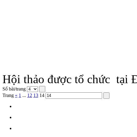
Hội thảo được tổ chức tại
Số bài/trang
Trang
«
1
...
12
13
14