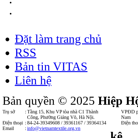
Đặt làm trang chủ
RSS
Bản tin VITAS
Liên hệ
Bản quyền © 2025
Hiệp H
Trụ sở
:
Tầng 15, Khu VP tòa nhà C1 Thành
VPĐD p
Công, Phường Giảng Võ, Hà Nội .
Nam
Điện thoại
:
84-24-39349608 / 39361167 / 39364134
Điện tho
Email
:
info@vietnamtextile.org.vn
kê