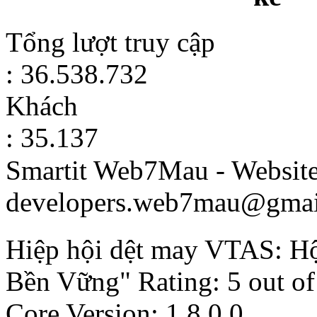
Tổng lượt truy cập
: 36.538.732
Khách
: 35.137
Smartit Web7Mau - Websit
developers.web7mau@gmai
Hiệp hội dệt may VTAS: H
Bền Vững"
Rating:
5
out o
Core Version: 1.8.0.0