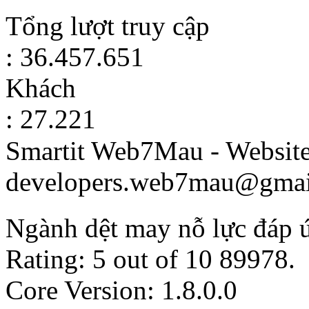
Tổng lượt truy cập
: 36.457.651
Khách
: 27.221
Smartit Web7Mau - Websit
developers.web7mau@gmai
Ngành dệt may nỗ lực đáp ứ
Rating:
5
out of
10
89978
.
Core Version: 1.8.0.0