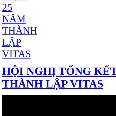
HỘI NGHỊ TỔNG KẾT
THÀNH LẬP VITAS