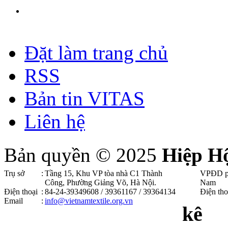
Đặt làm trang chủ
RSS
Bản tin VITAS
Liên hệ
Bản quyền © 2025
Hiệp H
Trụ sở
:
Tầng 15, Khu VP tòa nhà C1 Thành
VPĐD p
Công, Phường Giảng Võ, Hà Nội .
Nam
Điện thoại
:
84-24-39349608 / 39361167 / 39364134
Điện tho
Email
:
info@vietnamtextile.org.vn
kê