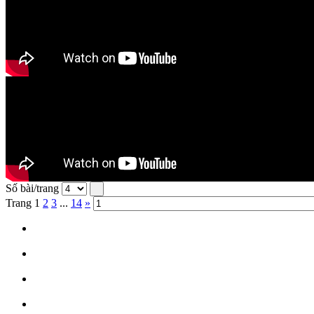
Số bài/trang
Trang
1
2
3
...
14
»