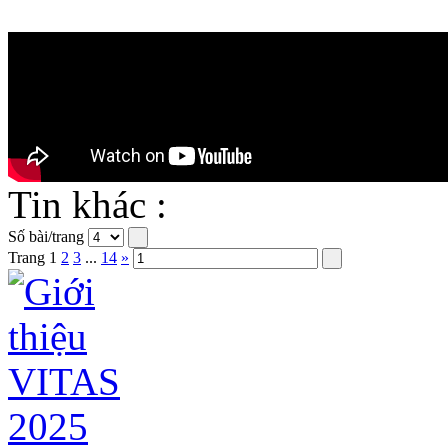
Tin khác :
Số bài/trang
Trang
1
2
3
...
14
»