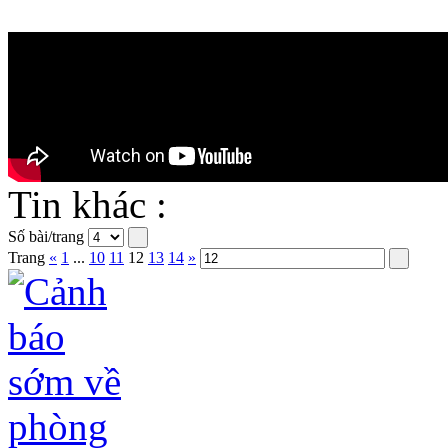
Tin khác :
Số bài/trang
Trang
«
1
...
10
11
12
13
14
»