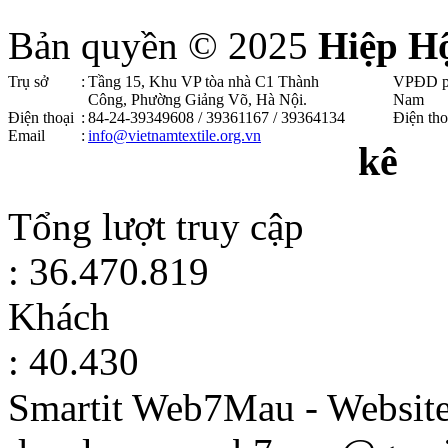
Bản quyền © 2025
Hiệp H
Trụ sở
:
Tầng 15, Khu VP tòa nhà C1 Thành
VPĐD p
Công, Phường Giảng Võ, Hà Nội .
Nam
Điện thoại
:
84-24-39349608 / 39361167 / 39364134
Điện tho
Email
:
info@vietnamtextile.org.vn
kê
Tổng lượt truy cập
: 36.470.819
Khách
: 40.430
Smartit Web7Mau - Websit