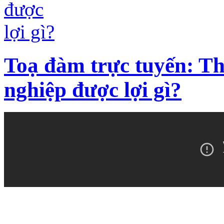
Toạ đàm trực tuyến: T
nghiệp được lợi gì?