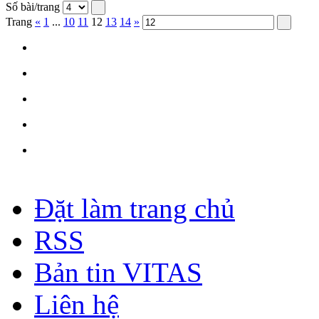
Số bài/trang
Trang
«
1
...
10
11
12
13
14
»
Đặt làm trang chủ
RSS
Bản tin VITAS
Liên hệ