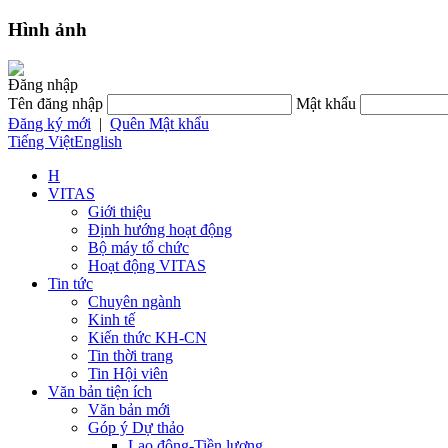
Hình ảnh
Đăng nhập
Tên đăng nhập
Mật khẩu
Đăng ký mới
|
Quên Mật khẩu
Tiếng Việt
English
H
VITAS
Giới thiệu
Định hướng hoạt động
Bộ máy tổ chức
Hoạt động VITAS
Tin tức
Chuyên ngành
Kinh tế
Kiến thức KH-CN
Tin thời trang
Tin Hội viên
Văn bản tiện ích
Văn bản mới
Góp ý Dự thảo
Lao động-Tiền lương