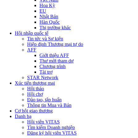
Hoa Kỳ
EU
Nhật Bản
Hàn Quốc
Thị trường khác
Hội nhập quốc tế
Tin tức và Sự kiện
Hiệp định Thương mại tự do
AFF
Giới thiệu AFF
Thư mời tham dự
Chương trình
Tài trợ
STAR Network
Xúc tiến thương mại
Hội thảo
Hội chợ
Đào tạo, tập huấn
Thông tin Mua và Bán
Cơ hội giao thương
Danh bạ
Hội viên VITAS
Tìm kiếm Doanh nghiệp
Đăng ký hội viên VITAS