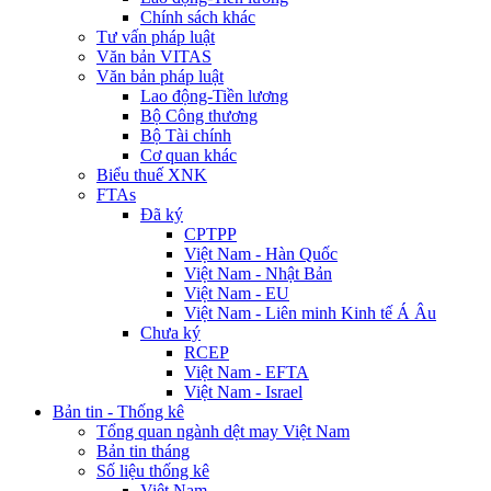
Chính sách khác
Tư vấn pháp luật
Văn bản VITAS
Văn bản pháp luật
Lao động-Tiền lương
Bộ Công thương
Bộ Tài chính
Cơ quan khác
Biểu thuế XNK
FTAs
Đã ký
CPTPP
Việt Nam - Hàn Quốc
Việt Nam - Nhật Bản
Việt Nam - EU
Việt Nam - Liên minh Kinh tế Á Âu
Chưa ký
RCEP
Việt Nam - EFTA
Việt Nam - Israel
Bản tin - Thống kê
Tổng quan ngành dệt may Việt Nam
Bản tin tháng
Số liệu thống kê
Việt Nam