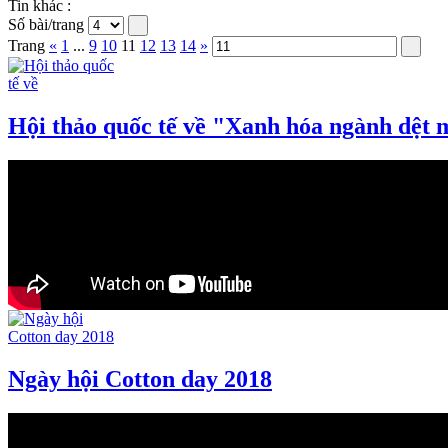
Tin khác :
Số bài/trang
Trang
«
1
...
9
10
11
12
13
14
»
Hội thảo quốc tế về "Xanh hóa ngành dệt
Ngày hội Cotton day 2018