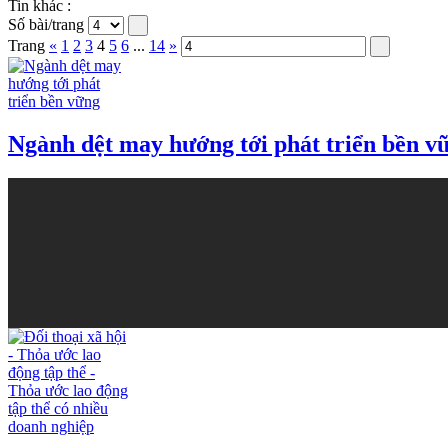
Tin khác :
Số bài/trang
Trang
«
1
2
3
4
5
6
...
14
»
Ngành dệt may hướng tới phát triển bền v