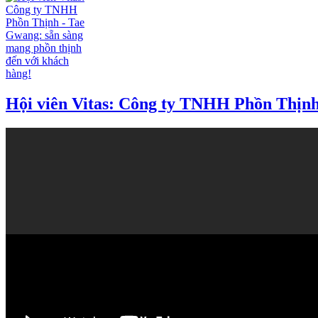
Hội viên Vitas: Công ty TNHH Phồn Thịnh