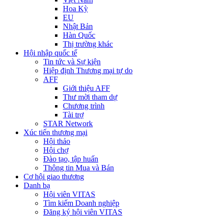
Hoa Kỳ
EU
Nhật Bản
Hàn Quốc
Thị trường khác
Hội nhập quốc tế
Tin tức và Sự kiện
Hiệp định Thương mại tự do
AFF
Giới thiệu AFF
Thư mời tham dự
Chương trình
Tài trợ
STAR Network
Xúc tiến thương mại
Hội thảo
Hội chợ
Đào tạo, tập huấn
Thông tin Mua và Bán
Cơ hội giao thương
Danh bạ
Hội viên VITAS
Tìm kiếm Doanh nghiệp
Đăng ký hội viên VITAS