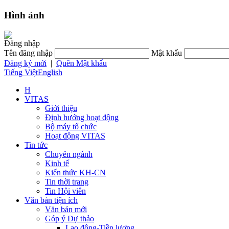
Hình ảnh
Đăng nhập
Tên đăng nhập
Mật khẩu
Đăng ký mới
|
Quên Mật khẩu
Tiếng Việt
English
H
VITAS
Giới thiệu
Định hướng hoạt động
Bộ máy tổ chức
Hoạt động VITAS
Tin tức
Chuyên ngành
Kinh tế
Kiến thức KH-CN
Tin thời trang
Tin Hội viên
Văn bản tiện ích
Văn bản mới
Góp ý Dự thảo
Lao động-Tiền lương