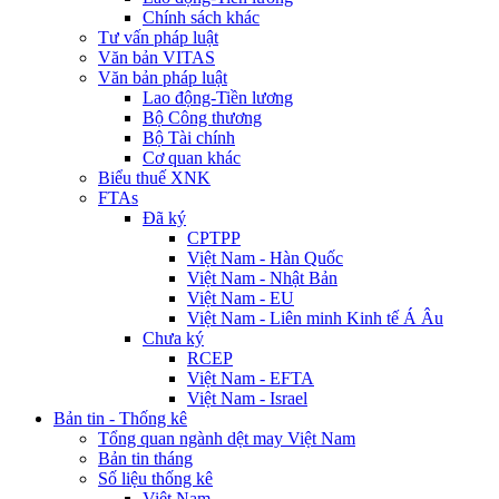
Chính sách khác
Tư vấn pháp luật
Văn bản VITAS
Văn bản pháp luật
Lao động-Tiền lương
Bộ Công thương
Bộ Tài chính
Cơ quan khác
Biểu thuế XNK
FTAs
Đã ký
CPTPP
Việt Nam - Hàn Quốc
Việt Nam - Nhật Bản
Việt Nam - EU
Việt Nam - Liên minh Kinh tế Á Âu
Chưa ký
RCEP
Việt Nam - EFTA
Việt Nam - Israel
Bản tin - Thống kê
Tổng quan ngành dệt may Việt Nam
Bản tin tháng
Số liệu thống kê
Việt Nam