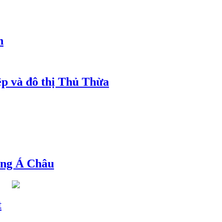
h
ệp và đô thị Thủ Thừa
ng Á Châu
t