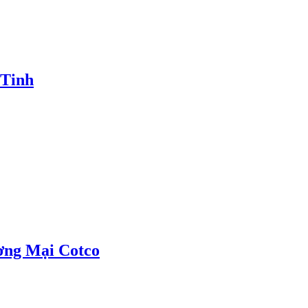
 Tinh
ơng Mại Cotco