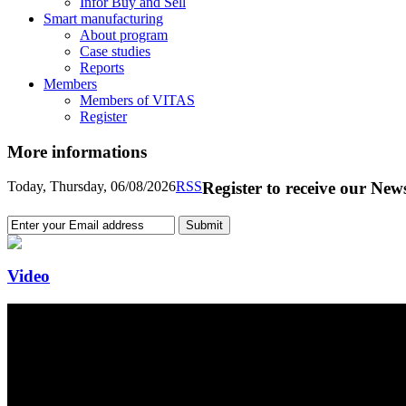
Infor Buy and Sell
Smart manufacturing
About program
Case studies
Reports
Members
Members of VITAS
Register
More informations
Today, Thursday, 06/08/2026
RSS
Register to receive our News
Video