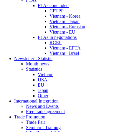
FTAs
FTAs concluded
CPTPP
Vietnam - Korea
Vietnam - Japan
Vietnam - Eurasian
Vietnam - EU
FTAs in negotiations
RCEP
Vietnam - EFTA
Vietnam - Israel
Newsletter - Statistic
Month news
Statistics
Vietnam
USA
EU
Japan
Other
International Integration
News and Events
Free trade agreement
Trade Promotion
Trade Fair
Seminar - Training