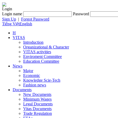
Login
Login name
Password
Sign Up
|
Forgot Password
Tiếng Việt
English
H
VITAS
Introduction
Organizational & Character
VITAS activities
Enviroment Committee
Education Committee
News
Major
Economic
Knowledge Scie-Tech
Fashion news
Documents
New Documents
Minimum Wages
Legal Documents
Vitas Documents
Trade Regulation