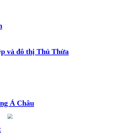
h
ệp và đô thị Thủ Thừa
ng Á Châu
t