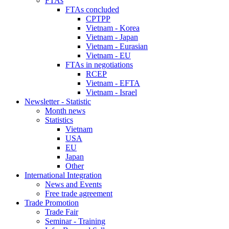
FTAs
FTAs concluded
CPTPP
Vietnam - Korea
Vietnam - Japan
Vietnam - Eurasian
Vietnam - EU
FTAs in negotiations
RCEP
Vietnam - EFTA
Vietnam - Israel
Newsletter - Statistic
Month news
Statistics
Vietnam
USA
EU
Japan
Other
International Integration
News and Events
Free trade agreement
Trade Promotion
Trade Fair
Seminar - Training