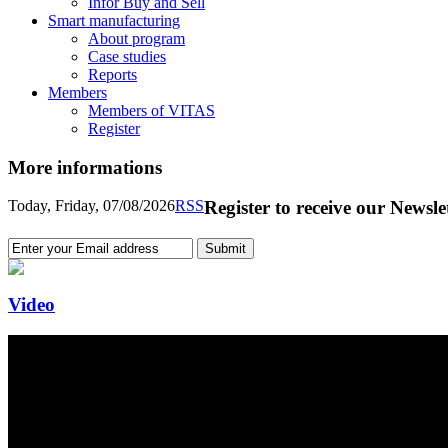
Infor Buy and Sell
Smart manufacturing
About program
Case studies
Reports
Members
Members of VITAS
Register
More informations
Today, Friday, 07/08/2026
RSS
Register to receive our Newsle
Video