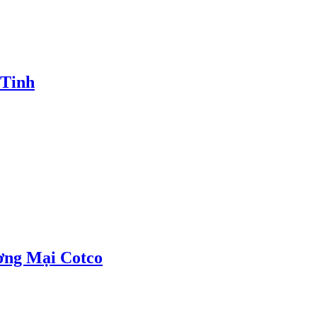
 Tinh
ơng Mại Cotco