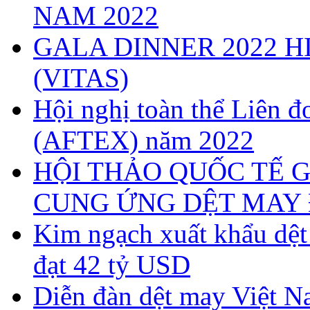
NAM 2022
GALA DINNER 2022 H
(VITAS)
Hội nghị toàn thể Liên
(AFTEX) năm 2022
HỘI THẢO QUỐC TẾ G
CUNG ỨNG DỆT MAY 
Kim ngạch xuất khẩu dệ
đạt 42 tỷ USD
Diễn đàn dệt may Việt N