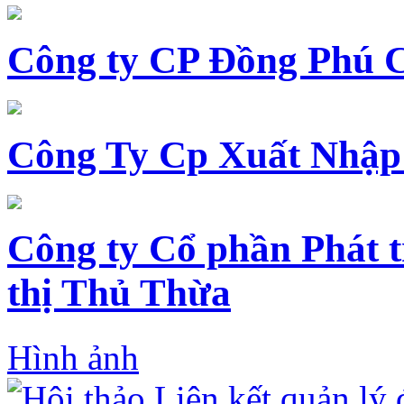
Công ty CP Đồng Phú 
Công Ty Cp Xuất Nhập
Công ty Cổ phần Phát t
thị Thủ Thừa
Hình ảnh