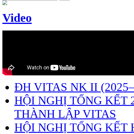
Video
ĐH VITAS NK II (2025–
HỘI NGHỊ TỔNG KẾT 
THÀNH LẬP VITAS
HỘI NGHỊ TỔNG KẾT 