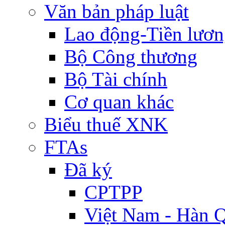
Văn bản pháp luật
Lao động-Tiền lươ
Bộ Công thương
Bộ Tài chính
Cơ quan khác
Biểu thuế XNK
FTAs
Đã ký
CPTPP
Việt Nam - Hàn 