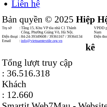
Liên hệ
Bản quyền © 2025
Hiệp H
Trụ sở
:
Tầng 15, Khu VP tòa nhà C1 Thành
VPĐD p
Công, Phường Giảng Võ, Hà Nội .
Nam
Điện thoại
:
84-24-39349608 / 39361167 / 39364134
Điện tho
Email
:
info@vietnamtextile.org.vn
kê
Tổng lượt truy cập
: 36.516.318
Khách
: 12.660
Smartit Web7Mau - Websit