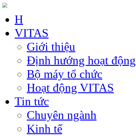
H
VITAS
Giới thiệu
Định hướng hoạt động
Bộ máy tổ chức
Hoạt động VITAS
Tin tức
Chuyên ngành
Kinh tế