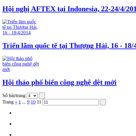
Hội nghị AFTEX tại Indonesia, 22-24/4/20
Triển lãm quốc tế tại Thượng Hải, 16 - 18/
Hội thảo phổ biến công nghệ dệt mới
Số bài/trang
Trang
«
1
...
9
10
11