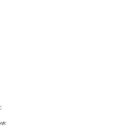
C
vực