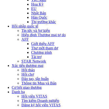
Hoa Kỳ
EU
Nhật Bản
Hàn Quốc
Thị trường khác
Hội nhập quốc tế
Tin tức và Sự kiện
Hiệp định Thương mại tự do
AFF
Giới thiệu AFF
Thư mời tham dự
Chương trình
Tài trợ
STAR Network
Xúc tiến thương mại
Hội thảo
Hội chợ
Đào tạo, tập huấn
Thông tin Mua và Bán
Cơ hội giao thương
Danh bạ
Hội viên VITAS
Tìm kiếm Doanh nghiệp
Đăng ký hội viên VITAS