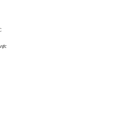
C
vực