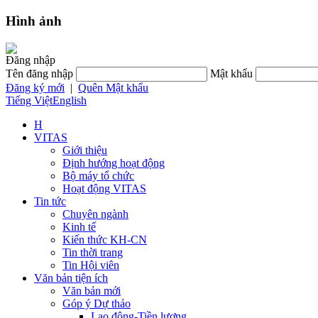
Hình ảnh
Đăng nhập
Tên đăng nhập
Mật khẩu
Đăng ký mới
|
Quên Mật khẩu
Tiếng Việt
English
H
VITAS
Giới thiệu
Định hướng hoạt động
Bộ máy tổ chức
Hoạt động VITAS
Tin tức
Chuyên ngành
Kinh tế
Kiến thức KH-CN
Tin thời trang
Tin Hội viên
Văn bản tiện ích
Văn bản mới
Góp ý Dự thảo
Lao động-Tiền lương