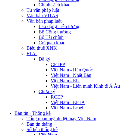
Chính sách khác
Tư vấn pháp luật
Văn bản VITAS
Văn bản pháp luật
Lao động-Tiền lương
Bộ Công thương
Bộ Tài chính
Cơ quan khác
Biểu thuế XNK
FTAs
Đã ký
CPTPP
Việt Nam - Hàn Quốc
Việt Nam - Nhật Bản
Việt Nam - EU
Việt Nam - Liên minh Kinh tế Á Âu
Chưa ký
RCEP
Việt Nam - EFTA
Việt Nam - Israel
Bản tin - Thống kê
Tổng quan ngành dệt may Việt Nam
Bản tin tháng
Số liệu thống kê
Việt Nam