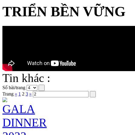
TRIỂN BỀN VỮNG
Tin khác :
Số bài/trang
Trang
«
1
2
3
»