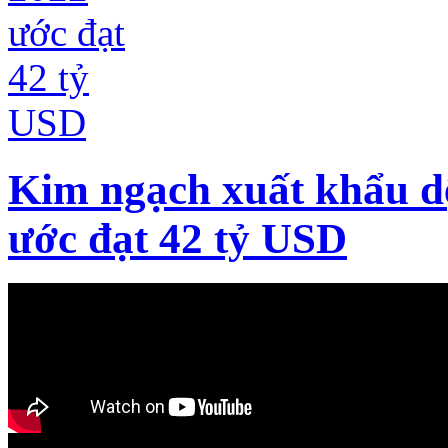
Kim ngạch xuất khẩu d
ước đạt 42 tỷ USD