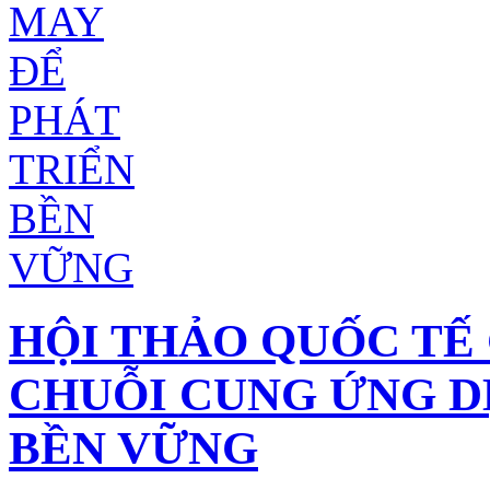
HỘI THẢO QUỐC TẾ 
CHUỖI CUNG ỨNG D
BỀN VỮNG