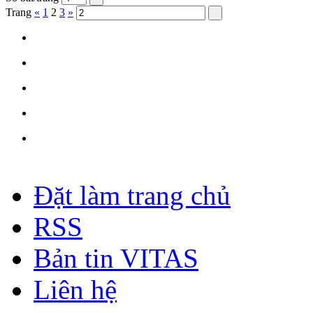
Trang
«
1
2
3
»
Đặt làm trang chủ
RSS
Bản tin VITAS
Liên hệ