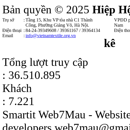
Bản quyền © 2025
Hiệp H
Trụ sở
:
Tầng 15, Khu VP tòa nhà C1 Thành
VPĐD p
Công, Phường Giảng Võ, Hà Nội .
Nam
Điện thoại
:
84-24-39349608 / 39361167 / 39364134
Điện tho
Email
:
info@vietnamtextile.org.vn
kê
Tổng lượt truy cập
: 36.510.895
Khách
: 7.221
Smartit Web7Mau - Websit
developers.web7mau@gmai