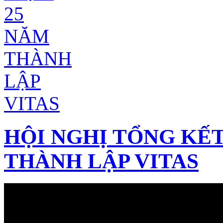
HỘI NGHỊ TỔNG KẾT
THÀNH LẬP VITAS