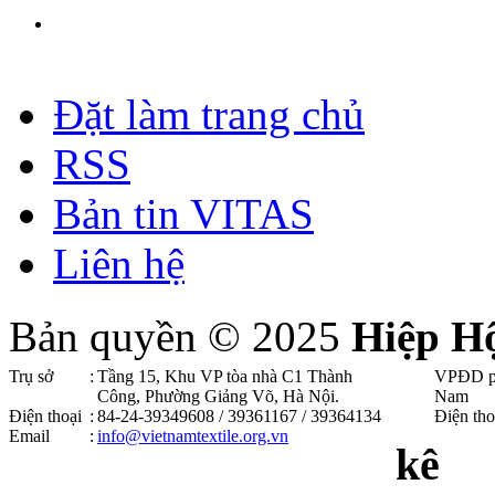
Đặt làm trang chủ
RSS
Bản tin VITAS
Liên hệ
Bản quyền © 2025
Hiệp H
Trụ sở
:
Tầng 15, Khu VP tòa nhà C1 Thành
VPĐD p
Công, Phường Giảng Võ, Hà Nội .
Nam
Điện thoại
:
84-24-39349608 / 39361167 / 39364134
Điện tho
Email
:
info@vietnamtextile.org.vn
kê