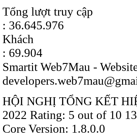
Tổng lượt truy cập
: 36.645.976
Khách
: 69.904
Smartit Web7Mau - Websit
developers.web7mau@gmai
HỘI NGHỊ TỔNG KẾT HI
2022
Rating:
5
out of
10
13
Core Version: 1.8.0.0