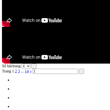
Số bài/trang
Trang
1
2
3
...
14
»