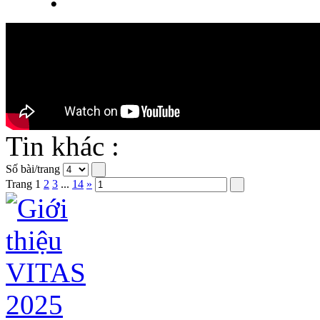
Tin khác :
Số bài/trang
Trang
1
2
3
...
14
»