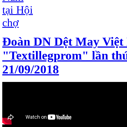
Đoàn DN Dệt May Việt 
"Textillegprom" lần th
21/09/2018