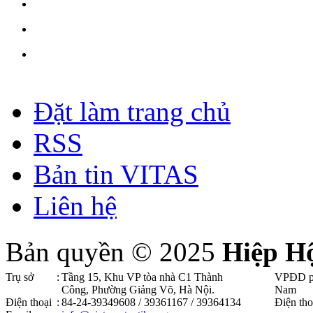
Đặt làm trang chủ
RSS
Bản tin VITAS
Liên hệ
Bản quyền © 2025
Hiệp H
Trụ sở
:
Tầng 15, Khu VP tòa nhà C1 Thành
VPĐD p
Công, Phường Giảng Võ, Hà Nội .
Nam
Điện thoại
:
84-24-39349608 / 39361167 / 39364134
Điện tho