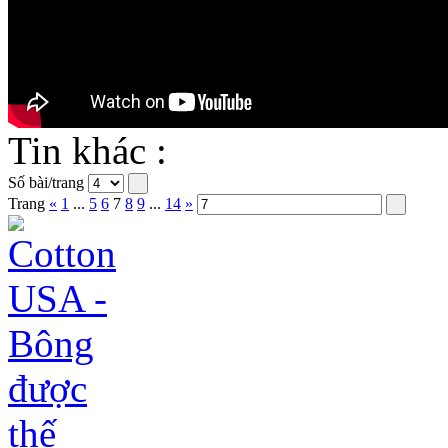
Tin khác :
Số bài/trang
Trang
«
1
...
5
6
7
8
9
...
14
»