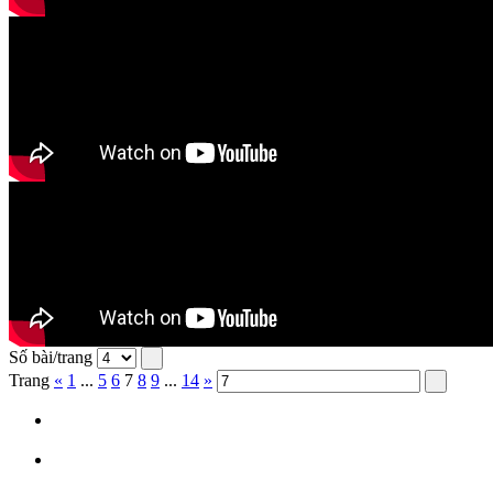
Số bài/trang
Trang
«
1
...
5
6
7
8
9
...
14
»