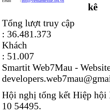
Email
:
info@vietnamtextile.org.vn
kê
Tổng lượt truy cập
: 36.481.373
Khách
: 51.007
Smartit Web7Mau - Websit
developers.web7mau@gmai
Hội nghị tổng kết Hiệp hội
10
54495
.