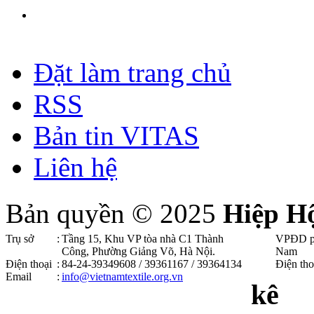
Đặt làm trang chủ
RSS
Bản tin VITAS
Liên hệ
Bản quyền © 2025
Hiệp H
Trụ sở
:
Tầng 15, Khu VP tòa nhà C1 Thành
VPĐD p
Công, Phường Giảng Võ, Hà Nội .
Nam
Điện thoại
:
84-24-39349608 / 39361167 / 39364134
Điện tho
Email
:
info@vietnamtextile.org.vn
kê