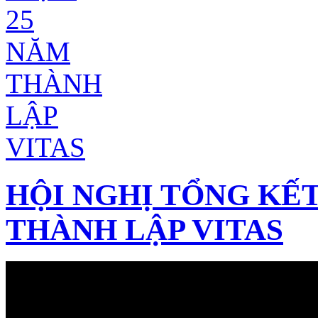
HỘI NGHỊ TỔNG KẾT
THÀNH LẬP VITAS