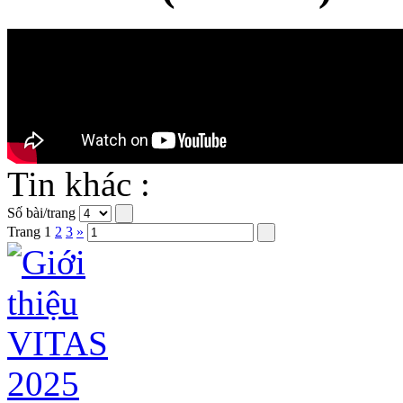
Tin khác :
Số bài/trang
Trang
1
2
3
»