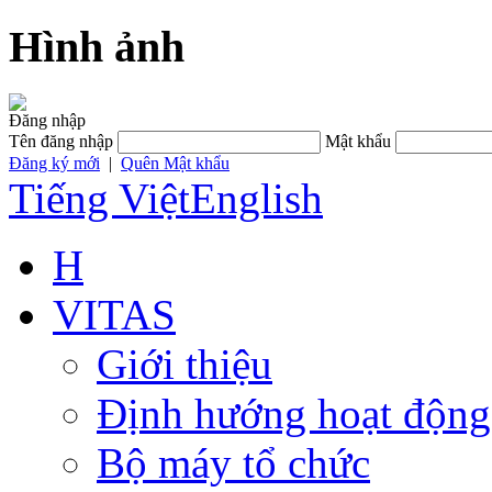
Hình ảnh
Đăng nhập
Tên đăng nhập
Mật khẩu
Đăng ký mới
|
Quên Mật khẩu
Tiếng Việt
English
H
VITAS
Giới thiệu
Định hướng hoạt động
Bộ máy tổ chức