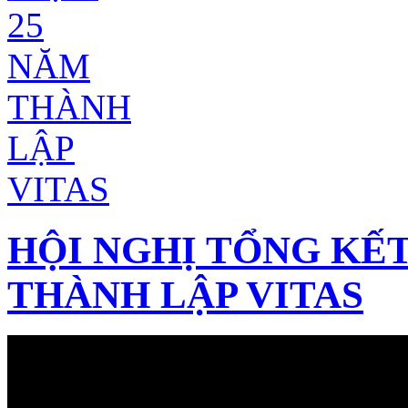
HỘI NGHỊ TỔNG KẾT
THÀNH LẬP VITAS