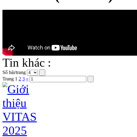
Tin khác :
Số bài/trang
Trang
1
2
3
»