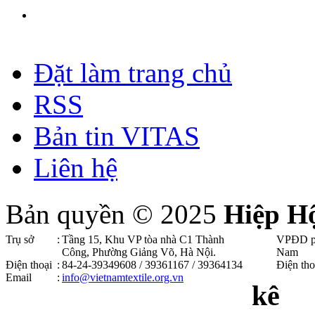
Đặt làm trang chủ
RSS
Bản tin VITAS
Liên hệ
Bản quyền © 2025
Hiệp H
Trụ sở
:
Tầng 15, Khu VP tòa nhà C1 Thành
VPĐD p
Công, Phường Giảng Võ, Hà Nội .
Nam
Điện thoại
:
84-24-39349608 / 39361167 / 39364134
Điện tho
Email
:
info@vietnamtextile.org.vn
kê