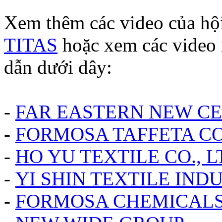
Xem thêm các video của hộ
TITAS
hoặc xem các video r
dẫn dưới dây:
-
FAR EASTERN NEW C
-
FORMOSA TAFFETA CO.
-
HO YU TEXTILE CO., L
-
YI SHIN TEXTILE INDU
-
FORMOSA CHEMICALS