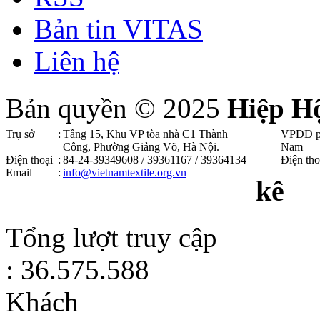
Bản tin VITAS
Liên hệ
Bản quyền © 2025
Hiệp H
Trụ sở
:
Tầng 15, Khu VP tòa nhà C1 Thành
VPĐD p
Công, Phường Giảng Võ, Hà Nội .
Nam
Điện thoại
:
84-24-39349608 / 39361167 / 39364134
Điện tho
Email
:
info@vietnamtextile.org.vn
kê
Tổng lượt truy cập
: 36.575.588
Khách