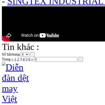
-
SINGTEX INDUSTRIAL 
Tin khác :
Số bài/trang
Trang
«
1
2
3
4
5
6
»