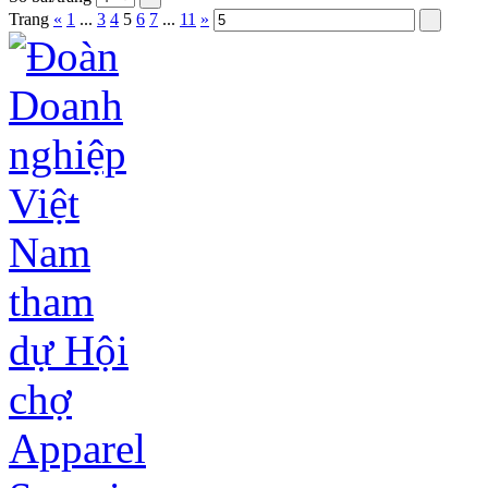
Trang
«
1
...
3
4
5
6
7
...
11
»