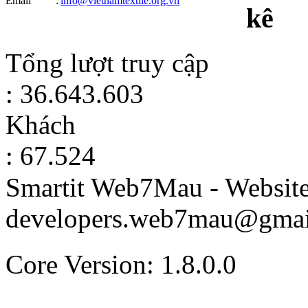
Email
:
info@vietnamtextile.org.vn
kê
Tổng lượt truy cập
: 36.643.603
Khách
: 67.524
Smartit Web7Mau - Websit
developers.web7mau@gmai
Core Version: 1.8.0.0