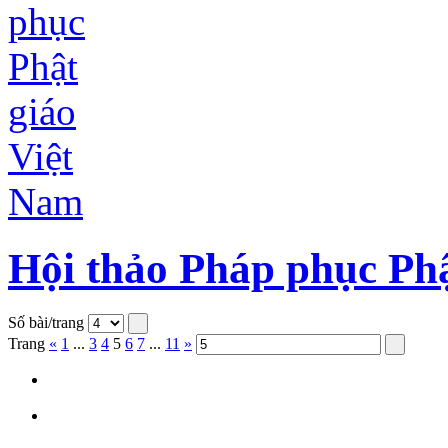
Hội thảo Pháp phục Phậ
Số bài/trang
Trang
«
1
...
3
4
5
6
7
...
11
»