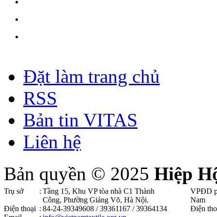
Đặt làm trang chủ
RSS
Bản tin VITAS
Liên hệ
Bản quyền © 2025
Hiệp H
Trụ sở
:
Tầng 15, Khu VP tòa nhà C1 Thành
VPĐD p
Công, Phường Giảng Võ, Hà Nội .
Nam
Điện thoại
:
84-24-39349608 / 39361167 / 39364134
Điện tho