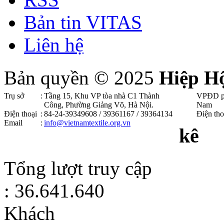
Bản tin VITAS
Liên hệ
Bản quyền © 2025
Hiệp H
Trụ sở
:
Tầng 15, Khu VP tòa nhà C1 Thành
VPĐD p
Công, Phường Giảng Võ, Hà Nội .
Nam
Điện thoại
:
84-24-39349608 / 39361167 / 39364134
Điện tho
Email
:
info@vietnamtextile.org.vn
kê
Tổng lượt truy cập
: 36.641.640
Khách