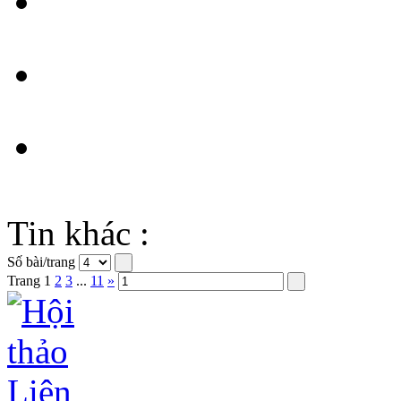
Tin khác :
Số bài/trang
Trang
1
2
3
...
11
»