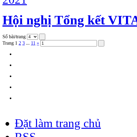
Hội nghị Tổng kết VIT
Số bài/trang
Trang
1
2
3
...
11
»
Đặt làm trang chủ
RSS