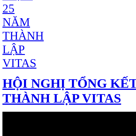
HỘI NGHỊ TỔNG KẾT
THÀNH LẬP VITAS