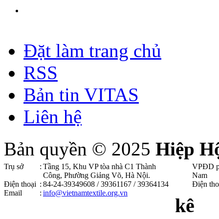
Đặt làm trang chủ
RSS
Bản tin VITAS
Liên hệ
Bản quyền © 2025
Hiệp H
Trụ sở
:
Tầng 15, Khu VP tòa nhà C1 Thành
VPĐD p
Công, Phường Giảng Võ, Hà Nội .
Nam
Điện thoại
:
84-24-39349608 / 39361167 / 39364134
Điện tho
Email
:
info@vietnamtextile.org.vn
kê