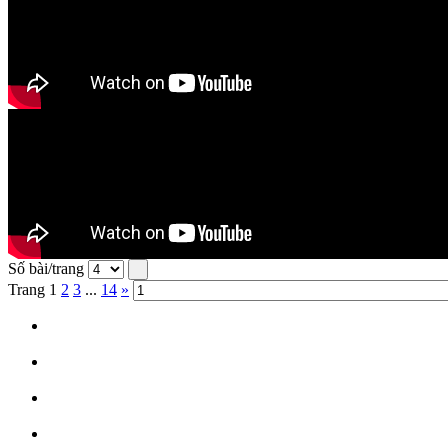
Số bài/trang
Trang
1
2
3
...
14
»