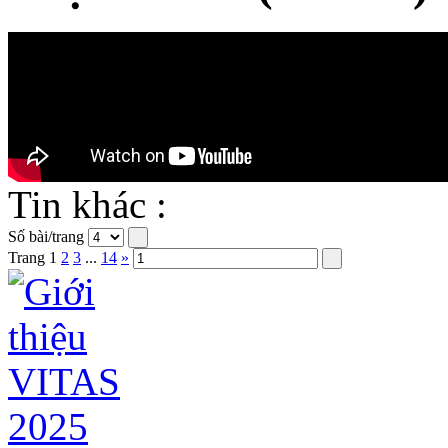
Tin khác :
Số bài/trang
Trang
1
2
3
...
14
»