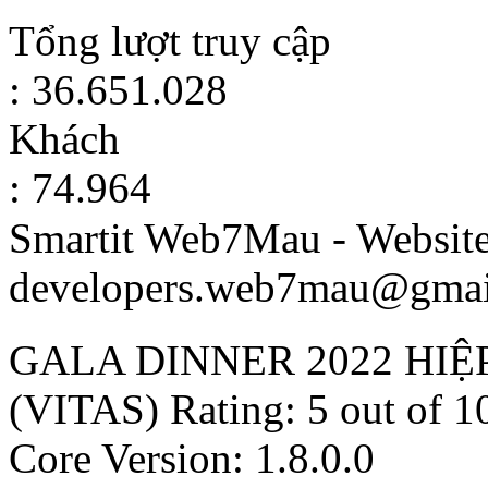
Tổng lượt truy cập
: 36.651.028
Khách
: 74.964
Smartit Web7Mau - Websit
developers.web7mau@gmai
GALA DINNER 2022 HIỆ
(VITAS)
Rating:
5
out of
1
Core Version: 1.8.0.0