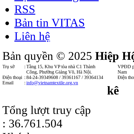
RSS
Bản tin VITAS
Liên hệ
Bản quyền © 2025
Hiệp H
Trụ sở
:
Tầng 15, Khu VP tòa nhà C1 Thành
VPĐD p
Công, Phường Giảng Võ, Hà Nội .
Nam
Điện thoại
:
84-24-39349608 / 39361167 / 39364134
Điện tho
Email
:
info@vietnamtextile.org.vn
kê
Tổng lượt truy cập
: 36.761.504