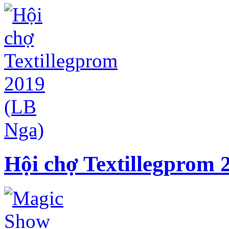
Hội chợ Textillegprom 