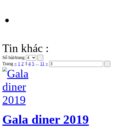
Tin khác :
Số bài/trang
Trang
«
1
2
3
4
5
...
11
»
Gala diner 2019