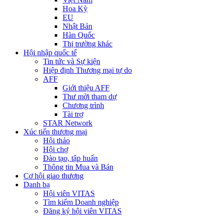
Hoa Kỳ
EU
Nhật Bản
Hàn Quốc
Thị trường khác
Hội nhập quốc tế
Tin tức và Sự kiện
Hiệp định Thương mại tự do
AFF
Giới thiệu AFF
Thư mời tham dự
Chương trình
Tài trợ
STAR Network
Xúc tiến thương mại
Hội thảo
Hội chợ
Đào tạo, tập huấn
Thông tin Mua và Bán
Cơ hội giao thương
Danh bạ
Hội viên VITAS
Tìm kiếm Doanh nghiệp
Đăng ký hội viên VITAS