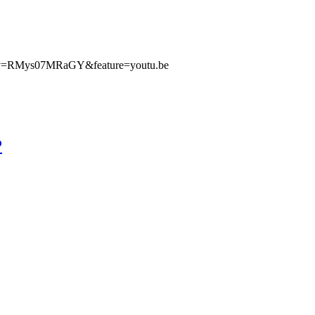
h?v=RMys07MRaGY&feature=youtu.be
P