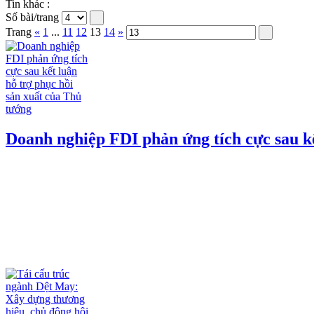
Tin khác :
Số bài/trang
Trang
«
1
...
11
12
13
14
»
Doanh nghiệp FDI phản ứng tích cực sau kế