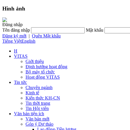
Hình ảnh
Đăng nhập
Tên đăng nhập
Mật khẩu
Đăng ký mới
|
Quên Mật khẩu
Tiếng Việt
English
H
VITAS
Giới thiệu
Định hướng hoạt động
Bộ máy tổ chức
Hoạt động VITAS
Tin tức
Chuyên ngành
Kinh tế
Kiến thức KH-CN
Tin thời trang
Tin Hội viên
Văn bản tiện ích
Văn bản mới
Góp ý Dự thảo
Lao động-Tiền lương