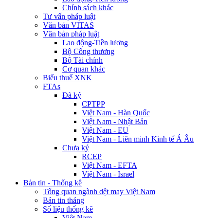
Chính sách khác
Tư vấn pháp luật
Văn bản VITAS
Văn bản pháp luật
Lao động-Tiền lương
Bộ Công thương
Bộ Tài chính
Cơ quan khác
Biểu thuế XNK
FTAs
Đã ký
CPTPP
Việt Nam - Hàn Quốc
Việt Nam - Nhật Bản
Việt Nam - EU
Việt Nam - Liên minh Kinh tế Á Âu
Chưa ký
RCEP
Việt Nam - EFTA
Việt Nam - Israel
Bản tin - Thống kê
Tổng quan ngành dệt may Việt Nam
Bản tin tháng
Số liệu thống kê
Việt Nam