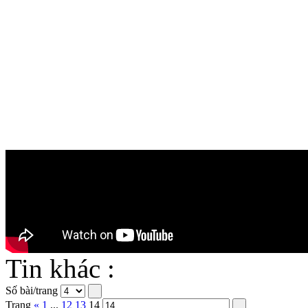
Tin khác :
Số bài/trang
Trang
«
1
...
12
13
14