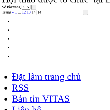
Số bài/trang
Trang
«
1
...
12
13
14
Đặt làm trang chủ
RSS
Bản tin VITAS
Liên hệ