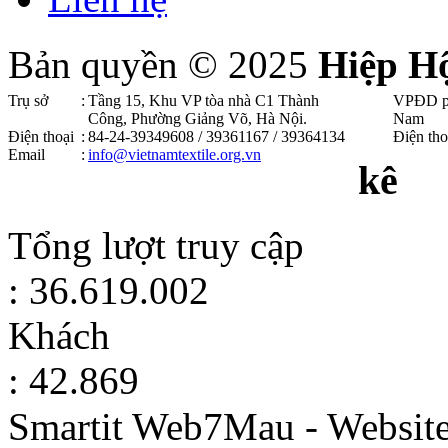
Bản quyền © 2025
Hiệp H
Trụ sở
:
Tầng 15, Khu VP tòa nhà C1 Thành
VPĐD p
Công, Phường Giảng Võ, Hà Nội .
Nam
Điện thoại
:
84-24-39349608 / 39361167 / 39364134
Điện tho
Email
:
info@vietnamtextile.org.vn
kê
Tổng lượt truy cập
: 36.619.002
Khách
: 42.869
Smartit Web7Mau - Websit