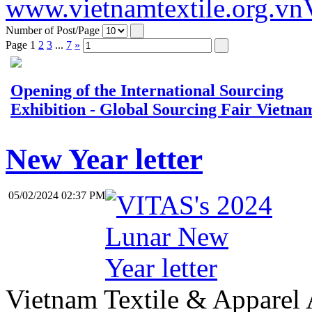
www.vietnamtextile.org.vn
Number of Post/Page
Page
1
2
3
...
7
»
Opening of the International Sourcing
Exhibition - Global Sourcing Fair Vietna
New Year letter
05/02/2024 02:37 PM
Vietnam Textile & Apparel 