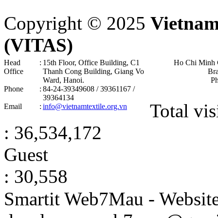
Copyright © 2025
Vietnam
(VITAS)
Head
:
15th Floor, Office Building, C1
Ho Chi Minh 
Office
Thanh Cong Building, Giang Vo
Br
Ward, Hanoi .
P
Phone
:
84-24-39349608 / 39361167 /
39364134
Total vis
Email
:
info@vietnamtextile.org.vn
: 36,534,172
Guest
: 30,558
Smartit Web7Mau - Websit