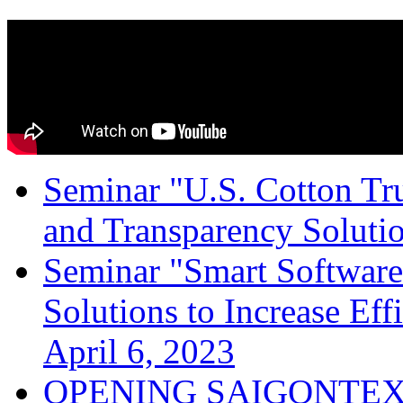
Seminar "U.S. Cotton Trus
and Transparency Solutio
Seminar "Smart Software
Solutions to Increase Ef
April 6, 2023
OPENING SAIGONTEX