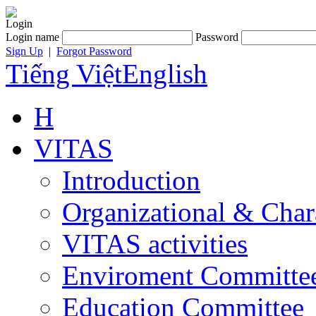
Login
Login name
Password
Sign Up
|
Forgot Password
Tiếng Việt
English
H
VITAS
Introduction
Organizational & Char
VITAS activities
Enviroment Committe
Education Committee