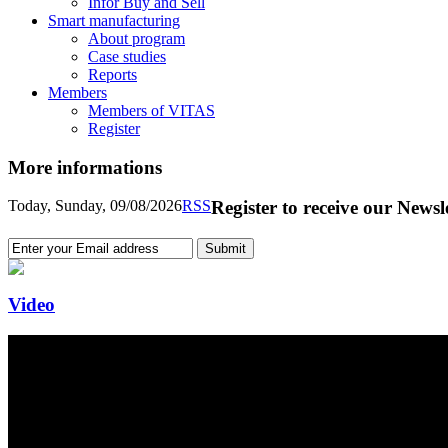
Infor Buy and Sell
Smart manufacturing
About program
Case studies
Reports
Members
Members of VITAS
Register
More informations
Today, Sunday, 09/08/2026
RSS
Register to receive our Newsl
Video