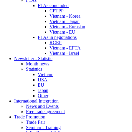
FTAs
FTAs concluded
CPTPP
Vietnam - Korea
Vietnam - Japan
Vietnam - Eurasian
Vietnam - EU
FTAs in negotiations
RCEP
Vietnam - EFTA
Vietnam - Israel
Newsletter - Statistic
Month news
Statistics
Vietnam
USA
EU
Japan
Other
International Integration
News and Events
Free trade agreement
Trade Promotion
Trade Fair
Seminar - Training