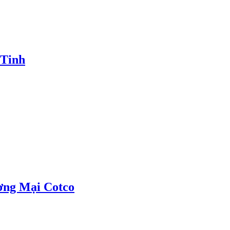
 Tinh
ơng Mại Cotco