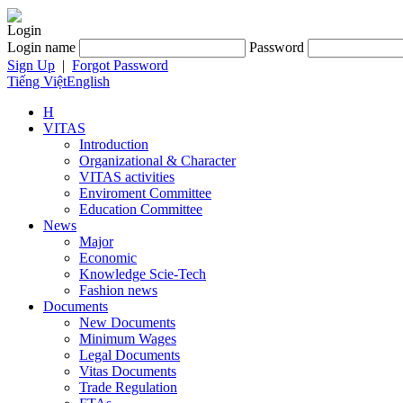
Login
Login name
Password
Sign Up
|
Forgot Password
Tiếng Việt
English
H
VITAS
Introduction
Organizational & Character
VITAS activities
Enviroment Committee
Education Committee
News
Major
Economic
Knowledge Scie-Tech
Fashion news
Documents
New Documents
Minimum Wages
Legal Documents
Vitas Documents
Trade Regulation