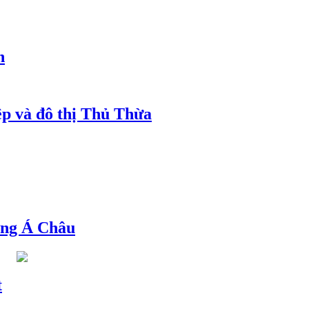
h
ệp và đô thị Thủ Thừa
ng Á Châu
t