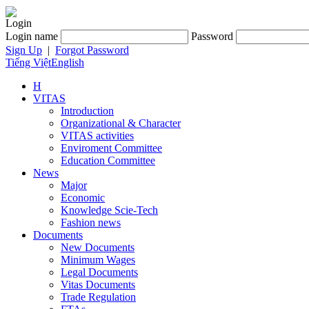
Login
Login name
Password
Sign Up
|
Forgot Password
Tiếng Việt
English
H
VITAS
Introduction
Organizational & Character
VITAS activities
Enviroment Committee
Education Committee
News
Major
Economic
Knowledge Scie-Tech
Fashion news
Documents
New Documents
Minimum Wages
Legal Documents
Vitas Documents
Trade Regulation