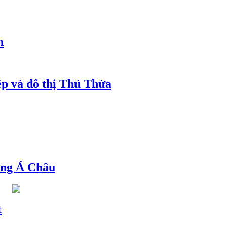
h
ệp và đô thị Thủ Thừa
ng Á Châu
t