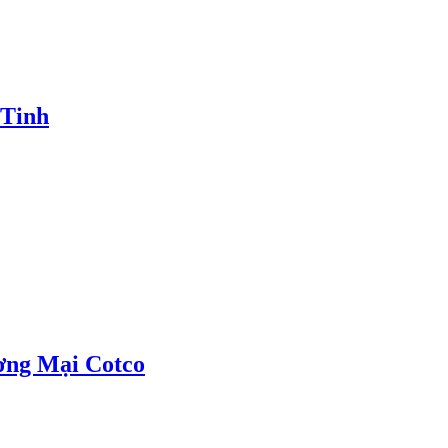
 Tinh
ơng Mại Cotco