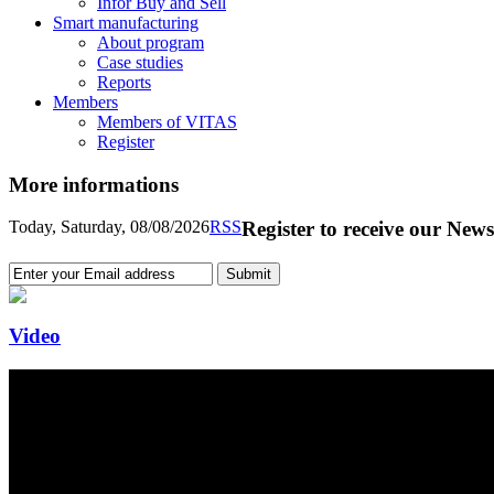
Infor Buy and Sell
Smart manufacturing
About program
Case studies
Reports
Members
Members of VITAS
Register
More informations
Today, Saturday, 08/08/2026
RSS
Register to receive our News
Video