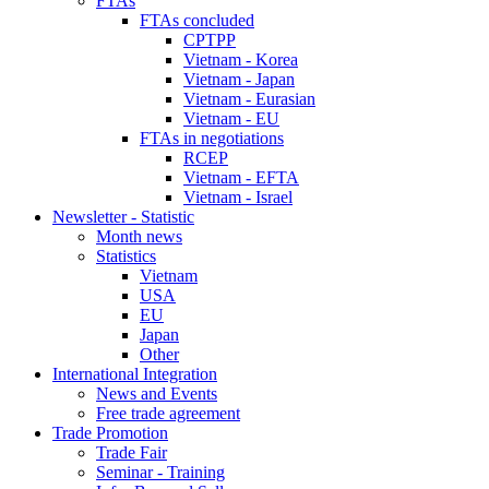
FTAs
FTAs concluded
CPTPP
Vietnam - Korea
Vietnam - Japan
Vietnam - Eurasian
Vietnam - EU
FTAs in negotiations
RCEP
Vietnam - EFTA
Vietnam - Israel
Newsletter - Statistic
Month news
Statistics
Vietnam
USA
EU
Japan
Other
International Integration
News and Events
Free trade agreement
Trade Promotion
Trade Fair
Seminar - Training