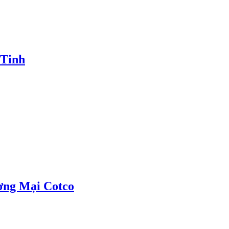
 Tinh
ơng Mại Cotco