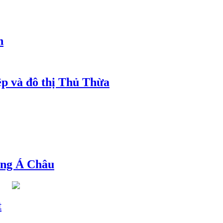
h
ệp và đô thị Thủ Thừa
ng Á Châu
t