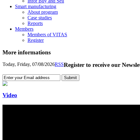
Infor Buy and Sell
Smart manufacturing
About program
Case studies
Reports
Members
Members of VITAS
Register
More informations
Today, Friday, 07/08/2026
RSS
Register to receive our Newsle
Video