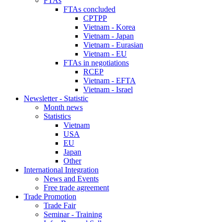
FTAs
FTAs concluded
CPTPP
Vietnam - Korea
Vietnam - Japan
Vietnam - Eurasian
Vietnam - EU
FTAs in negotiations
RCEP
Vietnam - EFTA
Vietnam - Israel
Newsletter - Statistic
Month news
Statistics
Vietnam
USA
EU
Japan
Other
International Integration
News and Events
Free trade agreement
Trade Promotion
Trade Fair
Seminar - Training