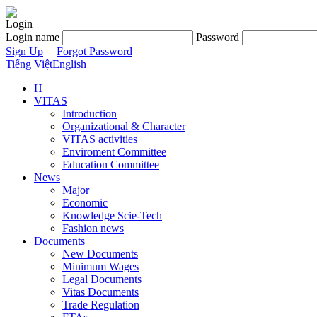
Login
Login name
Password
Sign Up
|
Forgot Password
Tiếng Việt
English
H
VITAS
Introduction
Organizational & Character
VITAS activities
Enviroment Committee
Education Committee
News
Major
Economic
Knowledge Scie-Tech
Fashion news
Documents
New Documents
Minimum Wages
Legal Documents
Vitas Documents
Trade Regulation